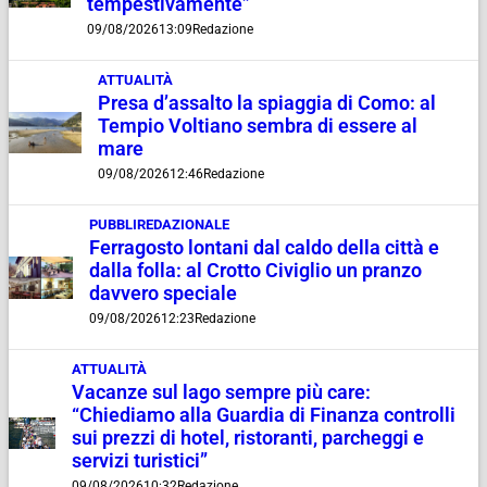
tempestivamente”
09/08/2026
13:09
Redazione
ATTUALITÀ
Presa d’assalto la spiaggia di Como: al
Tempio Voltiano sembra di essere al
mare
09/08/2026
12:46
Redazione
PUBBLIREDAZIONALE
Ferragosto lontani dal caldo della città e
dalla folla: al Crotto Civiglio un pranzo
davvero speciale
09/08/2026
12:23
Redazione
ATTUALITÀ
Vacanze sul lago sempre più care:
“Chiediamo alla Guardia di Finanza controlli
sui prezzi di hotel, ristoranti, parcheggi e
servizi turistici”
09/08/2026
10:32
Redazione