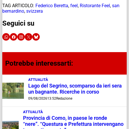
TAG ARTICOLO:
Federico Beretta
,
feel
,
Ristorante Feel
,
san
bernardino
,
svizzera
Seguici su
Potrebbe interessarti:
ATTUALITÀ
Lago del Segrino, scomparso da ieri sera
un bagnante. Ricerche in corso
09/08/2026
13:52
Redazione
ATTUALITÀ
Provincia di Como, in paese le ronde
“nere”. “Questura e Prefettura intervengano