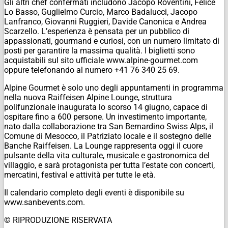
Gli altri chef confermati includono Jacopo Roventini, Felice
Lo Basso, Guglielmo Curcio, Marco Badalucci, Jacopo
Lanfranco, Giovanni Ruggieri, Davide Canonica e Andrea
Scarzello. L’esperienza è pensata per un pubblico di
appassionati, gourmand e curiosi, con un numero limitato di
posti per garantire la massima qualità. I biglietti sono
acquistabili sul sito ufficiale www.alpine-gourmet.com
oppure telefonando al numero +41 76 340 25 69.
Alpine Gourmet è solo uno degli appuntamenti in programma
nella nuova Raiffeisen Alpine Lounge, struttura
polifunzionale inaugurata lo scorso 14 giugno, capace di
ospitare fino a 600 persone. Un investimento importante,
nato dalla collaborazione tra San Bernardino Swiss Alps, il
Comune di Mesocco, il Patriziato locale e il sostegno delle
Banche Raiffeisen. La Lounge rappresenta oggi il cuore
pulsante della vita culturale, musicale e gastronomica del
villaggio, e sarà protagonista per tutta l’estate con concerti,
mercatini, festival e attività per tutte le età.
Il calendario completo degli eventi è disponibile su
www.sanbevents.com.
© RIPRODUZIONE RISERVATA