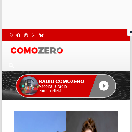
RADIO COMOZERO
Ascolta la radio
con un click!