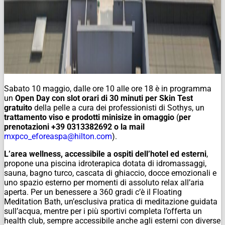
Sabato 10 maggio, dalle ore 10 alle ore 18 è in programma
un
Open Day con slot orari di 30 minuti per Skin Test
gratuito
della pelle a cura dei professionisti di Sothys, un
trattamento viso e prodotti minisize in omaggio
(
per
prenotazioni +39 0313382692 o la mail
mxpco_eforeaspa@hilton.com
).
L’area wellness, accessibile a ospiti dell’hotel ed esterni
,
propone una piscina idroterapica dotata di idromassaggi,
sauna, bagno turco, cascata di ghiaccio, docce emozionali e
uno spazio esterno per momenti di assoluto relax all’aria
aperta. Per un benessere a 360 gradi c’è il Floating
Meditation Bath, un’esclusiva pratica di meditazione guidata
sull’acqua, mentre per i più sportivi completa l’offerta un
health club, sempre accessibile anche agli esterni con diverse