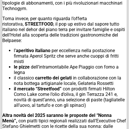
tipologie di abbonamenti, con i più rivoluzionari macchinari
Technogym.
Torna invece, per quanto riguarda l’offerta
ristorativa,
STREETFOOD
, il pop up estivo dal sapore tutto
italiano nel dehor del piano terra per invitare famiglie e ospiti
dell’Hotel alla scoperta delle tradizioni gastronomiche del
Belpaese:
l’
aperitivo italiano
per eccellenza nella postazione
firmata Aperol Spritz che serve anche cuoppi di fritti
misti
le pizze
dell’intramontabile Ape Piaggio con forno a
legna
il classico
carretto dei gelati
in collaborazione con la
nota bottega artigianale locale, Gelateria Rossetti
il mercato “Streetfood”
con prodotti firmati Hilton
Como Lake come l’olio d’oliva, il gin Terrazza 241 e,
novità di quest’anno, una selezione di paste (tagliatelle
all’uovo, al tartufo e con gli spinaci)
Altra novità del 2025 saranno le proposte del “Nonna
Menù”,
con piatti tipici regionali realizzati dall’Executive Chef
Stefano Ghielmetti con le ricette della sua nonna: dalle