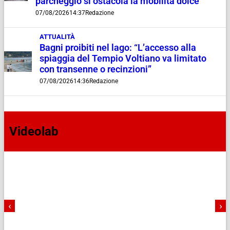
parcheggio si ostacola la mobilità dolce”
07/08/2026
14:37
Redazione
ATTUALITÀ
Bagni proibiti nel lago: “L’accesso alla
spiaggia del Tempio Voltiano va limitato
con transenne o recinzioni”
07/08/2026
14:36
Redazione
Videolab
‹
›