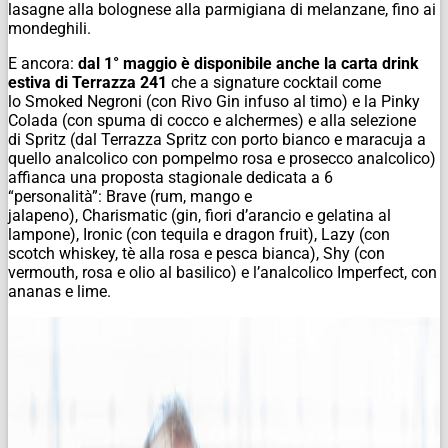
lasagne alla bolognese alla parmigiana di melanzane, fino ai
mondeghili.
E ancora:
dal 1° maggio è disponibile anche la carta drink
estiva di Terrazza 241
che a signature cocktail come
lo Smoked Negroni (con Rivo Gin infuso al timo) e la Pinky
Colada (con spuma di cocco e alchermes) e alla selezione
di Spritz (dal Terrazza Spritz con porto bianco e maracuja a
quello analcolico con pompelmo rosa e prosecco analcolico)
affianca una proposta stagionale dedicata a 6
“personalità”: Brave (rum, mango e
jalapeno), Charismatic (gin, fiori d’arancio e gelatina al
lampone), Ironic (con tequila e dragon fruit), Lazy (con
scotch whiskey, tè alla rosa e pesca bianca), Shy (con
vermouth, rosa e olio al basilico) e l’analcolico Imperfect, con
ananas e lime.