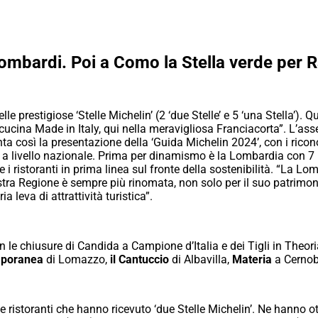
 lombardi. Poi a Como la Stella verde per 
elle prestigiose ‘Stelle Michelin’ (2 ‘due Stelle’ e 5 ‘una Stella’
cucina Made in Italy, qui nella meravigliosa Franciacorta”. L’as
a così la presentazione della ‘Guida Michelin 2024’, con i ricon
le a livello nazionale. Prima per dinamismo è la Lombardia con 7 no
e i ristoranti in prima linea sul fronte della sostenibilità. “La 
stra Regione è sempre più rinomata, non solo per il suo patrimon
a leva di attrattività turistica”.
n le chiusure di Candida a Campione d’Italia e dei Tigli in Theo
mporanea
di Lomazzo,
il Cantuccio
di Albavilla,
Materia
a Cernob
ue ristoranti che hanno ricevuto ‘due Stelle Michelin’. Ne hanno ot