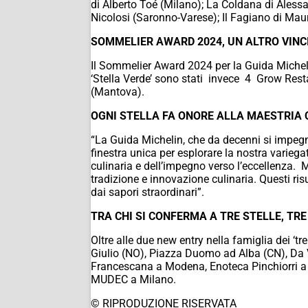
di Alberto Toé (Milano); La Coldana di Alessa
Nicolosi (Saronno-Varese); Il Fagiano di Mau
SOMMELIER AWARD 2024, UN ALTRO VIN
Il Sommelier Award 2024 per la Guida Micheli
‘Stella Verde’ sono stati invece 4 Grow Resta
(Mantova).
OGNI STELLA FA ONORE ALLA MAESTRIA 
“La Guida Michelin, che da decenni si impegn
finestra unica per esplorare la nostra varieg
culinaria e dell’impegno verso l’eccellenza.
tradizione e innovazione culinaria. Questi ri
dai sapori straordinari”.
TRA CHI SI CONFERMA A TRE STELLE, TR
Oltre alle due new entry nella famiglia dei ‘tre
Giulio (NO), Piazza Duomo ad Alba (CN), Da V
Francescana a Modena, Enoteca Pinchiorri a Fi
MUDEC a Milano.
© RIPRODUZIONE RISERVATA