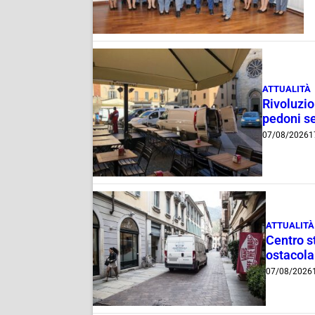
ATTUALITÀ
Rivoluzio
pedoni se
07/08/2026
1
ATTUALITÀ
Centro st
ostacola
07/08/2026