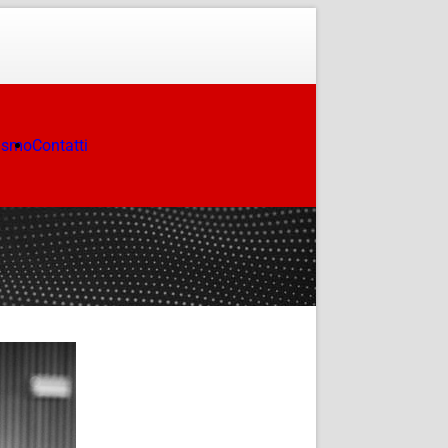
ismo
Contatti