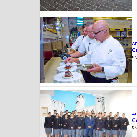
AT
Ca
07
AT
C
07