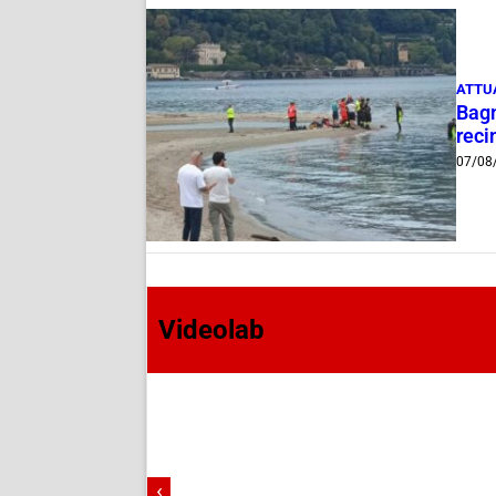
ATTU
Bagn
reci
07/08
Videolab
‹