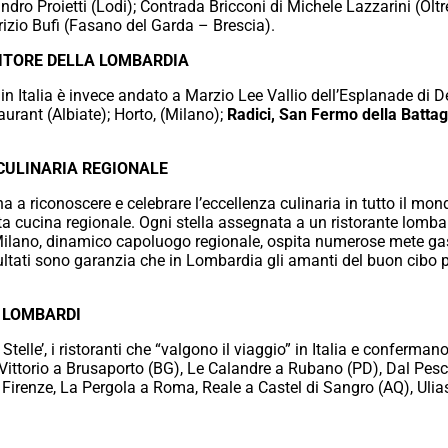
ndro Proietti (Lodi); Contrada Bricconi di Michele Lazzarini (Olt
rizio Bufi (Fasano del Garda – Brescia).
CITORE DELLA LOMBARDIA
n Italia è invece andato a Marzio Lee Vallio dell’Esplanade di
urant (Albiate); Horto, (Milano);
Radici, San Fermo della Batta
CULINARIA REGIONALE
a a riconoscere e celebrare l’eccellenza culinaria in tutto il m
ata cucina regionale. Ogni stella assegnata a un ristorante lomb
 Milano, dinamico capoluogo regionale, ospita numerose mete ga
sultati sono garanzia che in Lombardia gli amanti del buon cibo 
E LOMBARDI
 Stelle’, i ristoranti che “valgono il viaggio” in Italia e conferman
ittorio a Brusaporto (BG), Le Calandre a Rubano (PD), Dal Pesc
renze, La Pergola a Roma, Reale a Castel di Sangro (AQ), Uliass