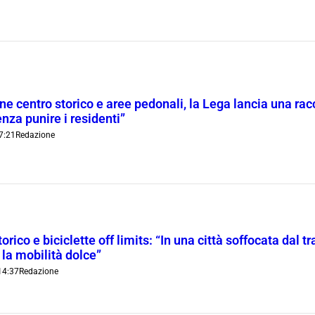
ne centro storico e aree pedonali, la Lega lancia una racc
nza punire i residenti”
7:21
Redazione
orico e biciclette off limits: “In una città soffocata dal t
 la mobilità dolce”
14:37
Redazione