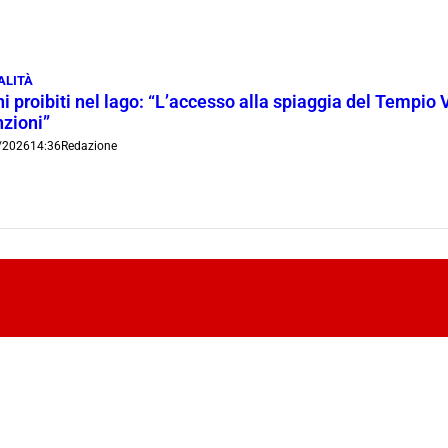
ALITÀ
i proibiti nel lago: “L’accesso alla spiaggia del Tempio 
nzioni”
/2026
14:36
Redazione