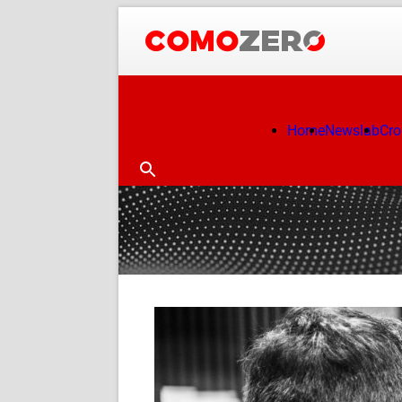
Home
Newslab
Cr