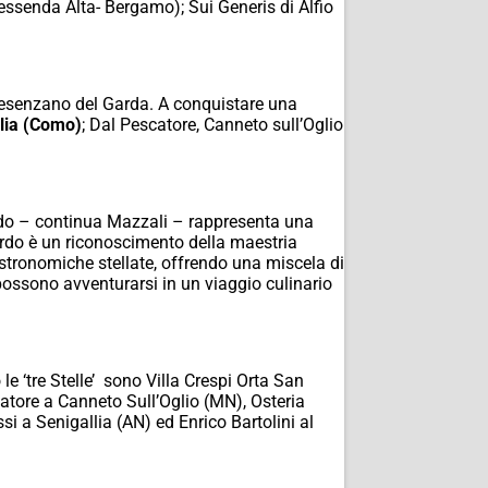
ressenda Alta- Bergamo); Sui Generis di Alfio
 Desenzano del Garda. A conquistare una
glia (Como)
; Dal Pescatore, Canneto sull’Oglio
ondo – continua Mazzali – rappresenta una
ardo è un riconoscimento della maestria
stronomiche stellate, offrendo una miscela di
possono avventurarsi in un viaggio culinario
o le ‘tre Stelle’ sono Villa Crespi Orta San
atore a Canneto Sull’Oglio (MN), Osteria
i a Senigallia (AN) ed Enrico Bartolini al