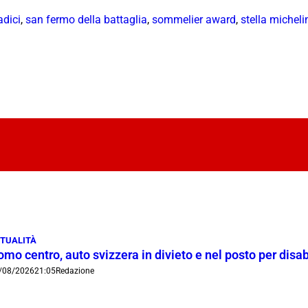
adici
,
san fermo della battaglia
,
sommelier award
,
stella micheli
TUALITÀ
mo centro, auto svizzera in divieto e nel posto per disab
/08/2026
21:05
Redazione