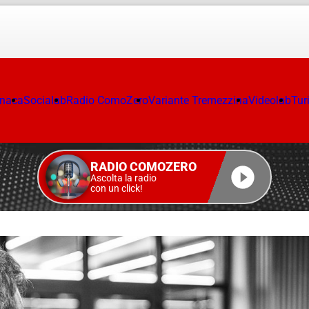
onaca
Socialab
Radio ComoZero
Variante Tremezzina
Videolab
Tur
RADIO COMOZERO
Ascolta la radio
con un click!