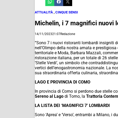
ATTUALITÀ
,
CINQUE SENSI
Michelin, i 7 magnifici nuovi
14/11/2023
21:07
Redazione
“Sono 7 i nuovi ristoranti lombardi insigniti d
nell’Olimpo della nostra amata e prestigiosa 
territoriale e Moda, Barbara Mazzali, comment
ristorazione italiana, per un totale di 26 stel
‘Stelle Verdi’, un simbolo che contraddistingu
vertici dell’enogastronomia nazionale. La no
sua straordinaria offerta culinaria, straordinari
LAGO E PROVINCIA DI COMO
In provincia di Como si perdono due stelle co
Sereno al Lago
di Torno, la
Trattoria Conte
LA LISTA DEI ‘MAGNIFICI 7’ LOMBARDI
Sono ‘Aprea’ e ‘Verso’, entrambi a Milano, i d