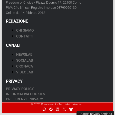
Freedom of Choice - Piazza Duomo 17, 22100 Como
PIVA Cf e N° Iscr. Registro Imprese 03799020130
Online dal 14 febbraio 2018
REDAZIONE
CHI SIAMO
CONTATTI
CANALI
NEWSLAB
SOCIALAB
CRONACA
VIDEOLAB
PRIVACY
PRIVACY POLICY
INFORMATIVA COOKIES
PREFERENZE PRIVACY
© 2026 Comozero.it - Tutti i diritti riservati.
Change privacy settings