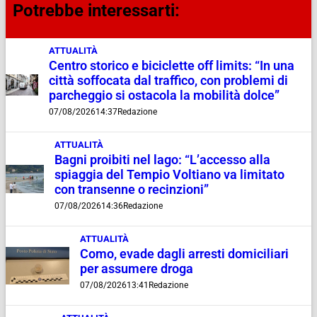
Potrebbe interessarti:
ATTUALITÀ
Centro storico e biciclette off limits: “In una
città soffocata dal traffico, con problemi di
parcheggio si ostacola la mobilità dolce”
07/08/2026
14:37
Redazione
ATTUALITÀ
Bagni proibiti nel lago: “L’accesso alla
spiaggia del Tempio Voltiano va limitato
con transenne o recinzioni”
07/08/2026
14:36
Redazione
ATTUALITÀ
Como, evade dagli arresti domiciliari
per assumere droga
07/08/2026
13:41
Redazione