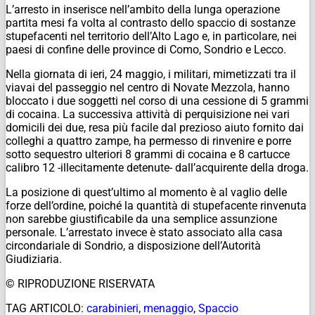
L’arresto in inserisce nell’ambito della lunga operazione
partita mesi fa volta al contrasto dello spaccio di sostanze
stupefacenti nel territorio dell’Alto Lago e, in particolare, nei
paesi di confine delle province di Como, Sondrio e Lecco.
Nella giornata di ieri, 24 maggio, i militari, mimetizzati tra il
viavai del passeggio nel centro di Novate Mezzola, hanno
bloccato i due soggetti nel corso di una cessione di 5 grammi
di cocaina. La successiva attività di perquisizione nei vari
domicili dei due, resa più facile dal prezioso aiuto fornito dai
colleghi a quattro zampe, ha permesso di rinvenire e porre
sotto sequestro ulteriori 8 grammi di cocaina e 8 cartucce
calibro 12 -illecitamente detenute- dall’acquirente della droga.
La posizione di quest’ultimo al momento è al vaglio delle
forze dell’ordine, poiché la quantità di stupefacente rinvenuta
non sarebbe giustificabile da una semplice assunzione
personale. L’arrestato invece è stato associato alla casa
circondariale di Sondrio, a disposizione dell’Autorità
Giudiziaria.
© RIPRODUZIONE RISERVATA
TAG ARTICOLO:
carabinieri
,
menaggio
,
Spaccio