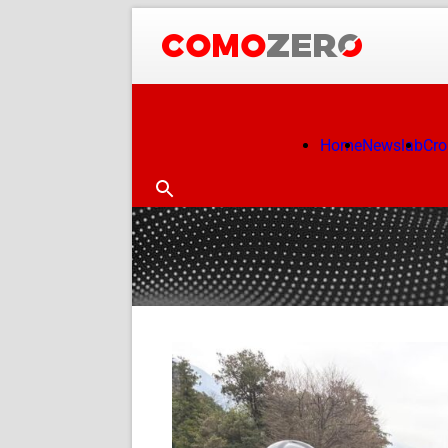
Home
Newslab
Cr