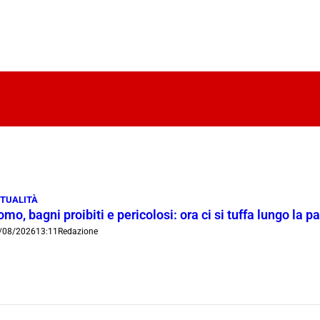
TUALITÀ
mo, bagni proibiti e pericolosi: ora ci si tuffa lungo la 
/08/2026
13:11
Redazione