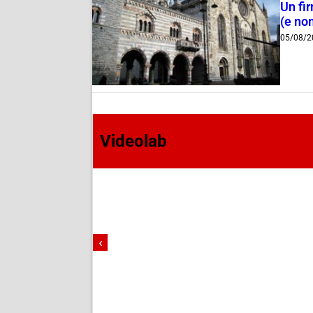
Un fi
(e non
05/08/2
Videolab
‹