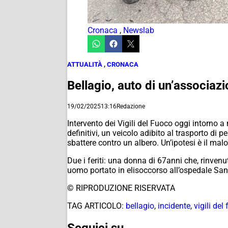
Cronaca
,
Newslab
ATTUALITÀ
,
CRONACA
Bellagio, auto di un’associazi
19/02/2025
13:16
Redazione
Intervento dei Vigili del Fuoco oggi intorno 
definitivi, un veicolo adibito al trasporto 
sbattere contro un albero. Un’ipotesi è il mal
Due i feriti: una donna di 67anni che, rinvenu
uomo portato in elisoccorso all’ospedale Sant
© RIPRODUZIONE RISERVATA
TAG ARTICOLO:
bellagio
,
incidente
,
vigili del
Seguici su