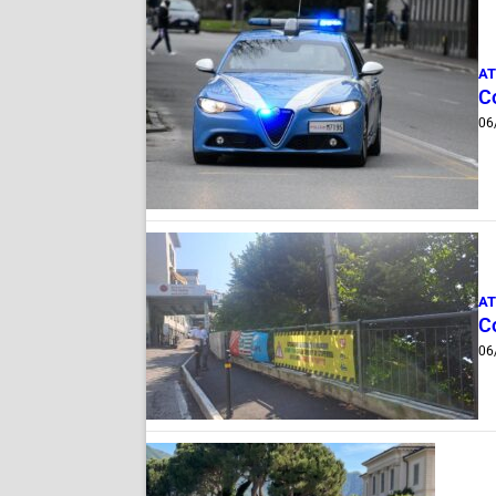
AT
Co
06
AT
Co
06