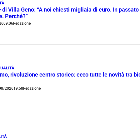
TÀ
 di Villa Geno: “A noi chiesti migliaia di euro. In passato 
ie. Perché?”
26
09:06
Redazione
UALITÀ
o, rivoluzione centro storico: ecco tutte le novità tra bi
08/2026
19:58
Redazione
ITÀ