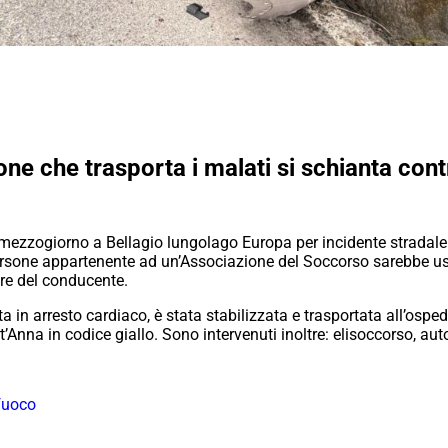
one che trasporta i malati si schianta cont
a mezzogiorno a Bellagio lungolago Europa per incidente stradal
di persone appartenente ad un’Associazione del Soccorso sarebbe 
ore del conducente.
ta in arresto cardiaco, è stata stabilizzata e trasportata all’ospe
’Anna in codice giallo. Sono intervenuti inoltre: elisoccorso, au
 fuoco