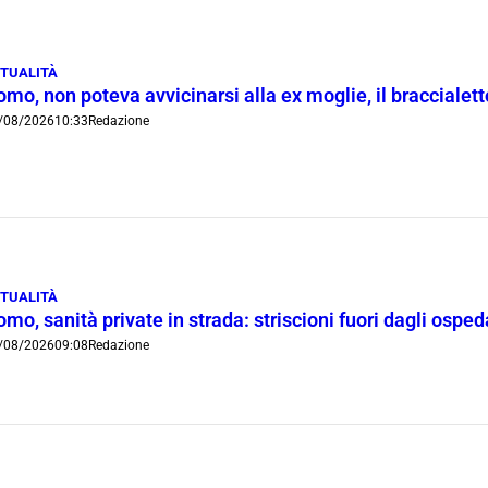
TUALITÀ
mo, non poteva avvicinarsi alla ex moglie, il braccialetto
/08/2026
10:33
Redazione
TUALITÀ
mo, sanità private in strada: striscioni fuori dagli ospe
/08/2026
09:08
Redazione