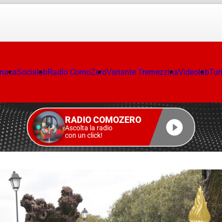
onaca
Socialab
Radio ComoZero
Variante Tremezzina
Videolab
Tur
RADIO COMOZERO
Ascolta la radio
con un click!