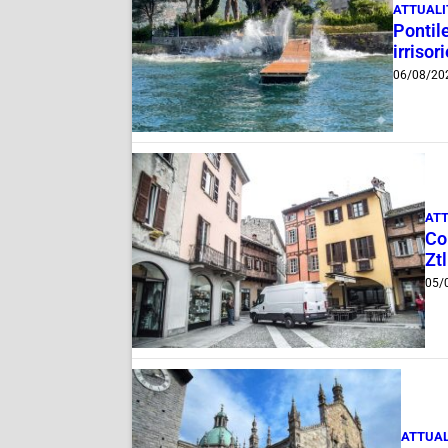
ATTUALI
Pontile
irrisor
06/08/20
ATT
Com
Ztl
05/
ATTUAL