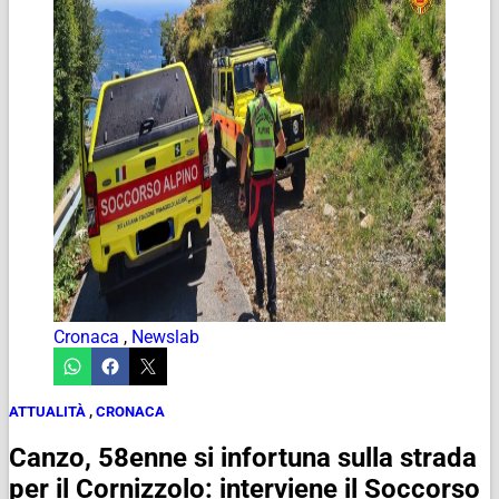
Cronaca
,
Newslab
ATTUALITÀ
,
CRONACA
Canzo, 58enne si infortuna sulla strada
per il Cornizzolo: interviene il Soccorso