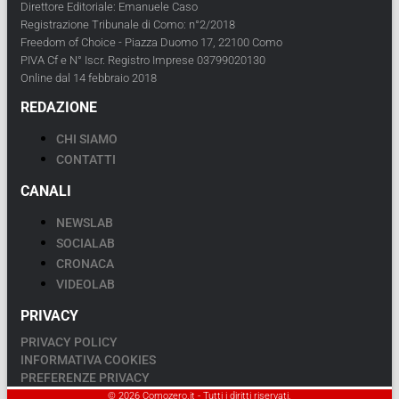
Direttore Editoriale: Emanuele Caso
Registrazione Tribunale di Como: n°2/2018
Freedom of Choice - Piazza Duomo 17, 22100 Como
PIVA Cf e N° Iscr. Registro Imprese 03799020130
Online dal 14 febbraio 2018
REDAZIONE
CHI SIAMO
CONTATTI
CANALI
NEWSLAB
SOCIALAB
CRONACA
VIDEOLAB
PRIVACY
PRIVACY POLICY
INFORMATIVA COOKIES
PREFERENZE PRIVACY
© 2026 Comozero.it - Tutti i diritti riservati.