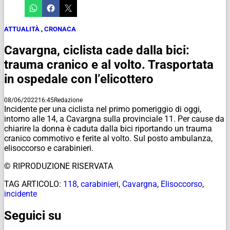
ATTUALITÀ
,
CRONACA
Cavargna, ciclista cade dalla bici:
trauma cranico e al volto. Trasportata
in ospedale con l’elicottero
08/06/2022
16:45
Redazione
Incidente per una ciclista nel primo pomeriggio di oggi,
intorno alle 14, a Cavargna sulla provinciale 11. Per cause da
chiarire la donna è caduta dalla bici riportando un trauma
cranico commotivo e ferite al volto. Sul posto ambulanza,
elisoccorso e carabinieri.
© RIPRODUZIONE RISERVATA
TAG ARTICOLO:
118
,
carabinieri
,
Cavargna
,
Elisoccorso
,
incidente
Seguici su