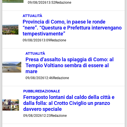
09/08/2026
13:52
Redazione
ATTUALITÀ
Provincia di Como, in paese le ronde
“nere”. “Questura e Prefettura intervengano
tempestivamente”
09/08/2026
13:09
Redazione
ATTUALITÀ
Presa d’assalto la spiaggia di Como: al
Tempio Voltiano sembra di essere al
mare
09/08/2026
12:46
Redazione
PUBBLIREDAZIONALE
Ferragosto lontani dal caldo della città e
dalla folla: al Crotto Civiglio un pranzo
davvero speciale
09/08/2026
12:23
Redazione