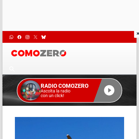
RADIO COMOZERO
Ascolta la radio
con un click!