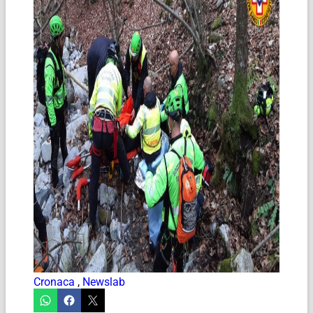
Cronaca
,
Newslab