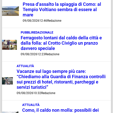
Presa d’assalto la spiaggia di Como: al
Tempio Voltiano sembra di essere al
mare
09/08/2026
12:46
Redazione
PUBBLIREDAZIONALE
Ferragosto lontani dal caldo della città e
dalla folla: al Crotto Civiglio un pranzo
davvero speciale
09/08/2026
12:23
Redazione
ATTUALITÀ
Vacanze sul lago sempre più care:
“Chiediamo alla Guardia di Finanza controlli
sui prezzi di hotel, ristoranti, parcheggi e
servizi turistici”
09/08/2026
10:32
Redazione
ATTUALITÀ
Como, il caldo non molla: possibili dei