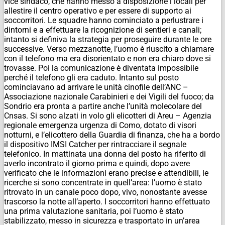
vice sindaco, che hanno messo a disposizione i locali per
allestire il centro operativo e per essere di supporto ai
soccorritori. Le squadre hanno cominciato a perlustrare i
dintorni e a effettuare la ricognizione di sentieri e canali;
intanto si definiva la strategia per proseguire durante le ore
successive. Verso mezzanotte, l’uomo è riuscito a chiamare
con il telefono ma era disorientato e non era chiaro dove si
trovasse. Poi la comunicazione è diventata impossibile
perché il telefono gli era caduto. Intanto sul posto
cominciavano ad arrivare le unità cinofile dell’ANC –
Associazione nazionale Carabinieri e dei Vigili del fuoco; da
Sondrio era pronta a partire anche l’unità molecolare del
Cnsas. Si sono alzati in volo gli elicotteri di Areu – Agenzia
regionale emergenza urgenza di Como, dotato di visori
notturni, e l’elicottero della Guardia di finanza, che ha a bordo
il dispositivo IMSI Catcher per rintracciare il segnale
telefonico. In mattinata una donna del posto ha riferito di
averlo incontrato il giorno prima e quindi, dopo avere
verificato che le informazioni erano precise e attendibili, le
ricerche si sono concentrate in quell’area: l’uomo è stato
ritrovato in un canale poco dopo, vivo, nonostante avesse
trascorso la notte all’aperto. I soccorritori hanno effettuato
una prima valutazione sanitaria, poi l’uomo è stato
stabilizzato, messo in sicurezza e trasportato in un’area