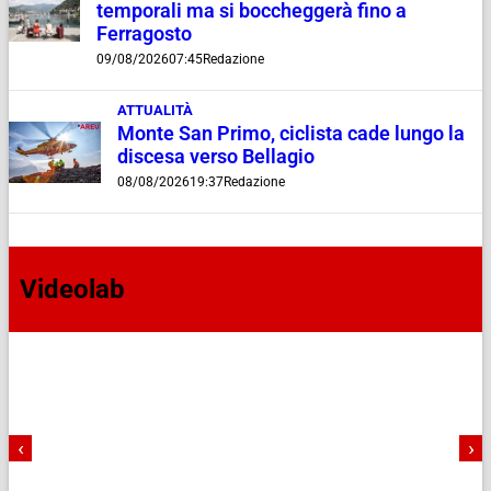
temporali ma si boccheggerà fino a
Ferragosto
09/08/2026
07:45
Redazione
ATTUALITÀ
Monte San Primo, ciclista cade lungo la
discesa verso Bellagio
08/08/2026
19:37
Redazione
Videolab
‹
›