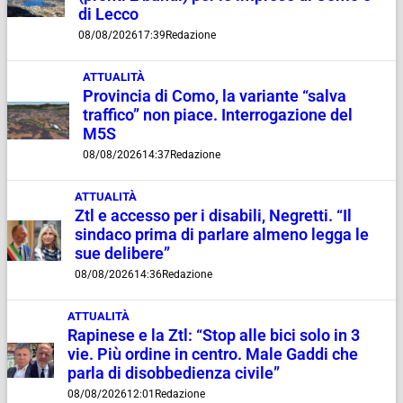
di Lecco
08/08/2026
17:39
Redazione
ATTUALITÀ
Provincia di Como, la variante “salva
traffico” non piace. Interrogazione del
M5S
08/08/2026
14:37
Redazione
ATTUALITÀ
Ztl e accesso per i disabili, Negretti. “Il
sindaco prima di parlare almeno legga le
sue delibere”
08/08/2026
14:36
Redazione
ATTUALITÀ
Rapinese e la Ztl: “Stop alle bici solo in 3
vie. Più ordine in centro. Male Gaddi che
parla di disobbedienza civile”
08/08/2026
12:01
Redazione