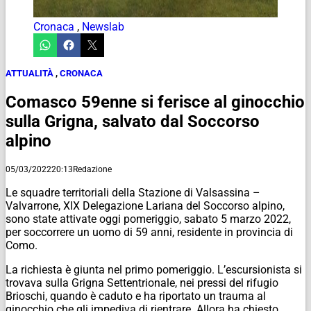
Cronaca
,
Newslab
ATTUALITÀ
,
CRONACA
Comasco 59enne si ferisce al ginocchio
sulla Grigna, salvato dal Soccorso
alpino
05/03/2022
20:13
Redazione
Le squadre territoriali della Stazione di Valsassina –
Valvarrone, XIX Delegazione Lariana del Soccorso alpino,
sono state attivate oggi pomeriggio, sabato 5 marzo 2022,
per soccorrere un uomo di 59 anni, residente in provincia di
Como.
La richiesta è giunta nel primo pomeriggio. L’escursionista si
trovava sulla Grigna Settentrionale, nei pressi del rifugio
Brioschi, quando è caduto e ha riportato un trauma al
ginocchio che gli impediva di rientrare. Allora ha chiesto