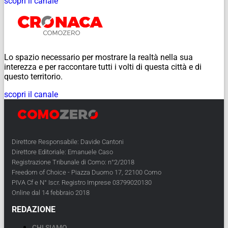
scopri il canale
Lo spazio necessario per mostrare la realtà nella sua
interezza e per raccontare tutti i volti di questa città e di
questo territorio.
scopri il canale
Direttore Responsabile: Davide Cantoni
Direttore Editoriale: Emanuele Caso
Registrazione Tribunale di Como: n°2/2018
Freedom of Choice - Piazza Duomo 17, 22100 Como
PIVA Cf e N° Iscr. Registro Imprese 03799020130
Online dal 14 febbraio 2018
REDAZIONE
CHI SIAMO