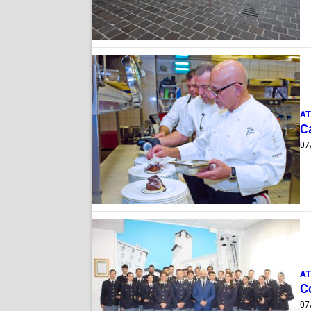
AT
Ca
07
AT
C
07