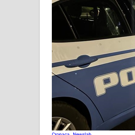
Cronaca
,
Newslab