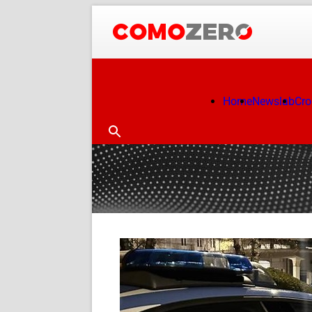
Home
Newslab
Cr