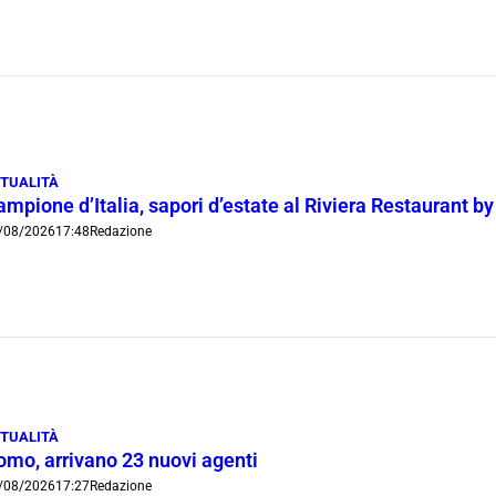
TUALITÀ
mpione d’Italia, sapori d’estate al Riviera Restaurant b
/08/2026
17:48
Redazione
TUALITÀ
omo, arrivano 23 nuovi agenti
/08/2026
17:27
Redazione