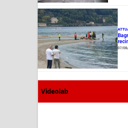
ATTU
Bagn
reci
07/08
Videolab