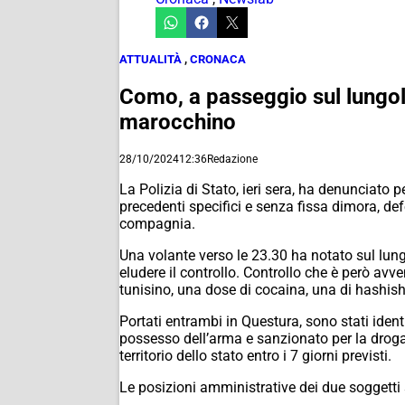
ATTUALITÀ
,
CRONACA
Como, a passeggio sul lungola
marocchino
28/10/2024
12:36
Redazione
La Polizia di Stato, ieri sera, ha denunciato
precedenti specifici e senza fissa dimora, de
compagnia.
Una volante verso le 23.30 ha notato sul lungo
eludere il controllo. Controllo che è però av
tunisino, una dose di cocaina, una di hashish
Portati entrambi in Questura, sono stati identi
possesso dell’arma e sanzionato per la droga,
territorio dello stato entro i 7 giorni previsti.
Le posizioni amministrative dei due soggetti s