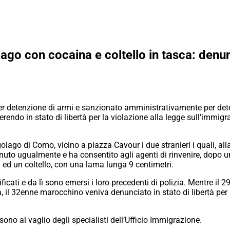
go con cocaina e coltello in tasca: denunc
 per detenzione di armi e sanzionato amministrativamente per det
ferendo in stato di libertà per la violazione alla legge sull’imm
lago di Como, vicino a piazza Cavour i due stranieri i quali, alla
venuto ugualmente e ha consentito agli agenti di rinvenire, dopo
 ed un coltello, con una lama lunga 9 centimetri.
ficati e da lì sono emersi i loro precedenti di polizia. Mentre il 
 il 32enne marocchino veniva denunciato in stato di libertà per n
ono al vaglio degli specialisti dell’Ufficio Immigrazione.