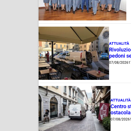
ATTUALITÀ
Rivoluzio
pedoni se
07/08/2026
1
ATTUALITÀ
Centro st
ostacola
07/08/2026