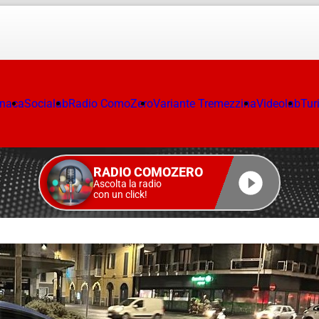
onaca
Socialab
Radio ComoZero
Variante Tremezzina
Videolab
Tur
RADIO COMOZERO
Ascolta la radio
con un click!