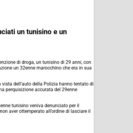
iati un tunisino e un
enzione di droga, un tunisino di 29 anni, con
igrazione un 32enne marocchino che era in sua
 vista dell’auto della Polizia hanno tentato di
 una perquisizione accurata del 29enne
29enne tunisino veniva denunciato per il
on aver ottemperato all’ordine di lasciare il