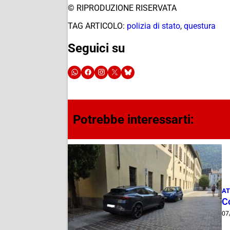
© RIPRODUZIONE RISERVATA
TAG ARTICOLO:
polizia di stato
,
questura
Seguici su
Potrebbe interessarti:
AT
Co
07