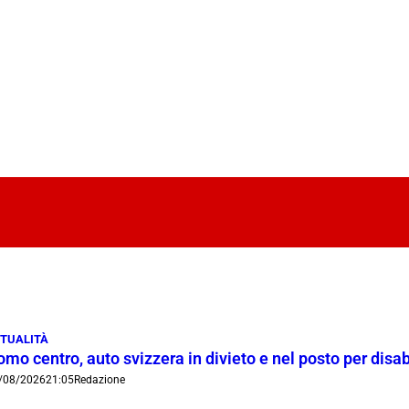
TUALITÀ
mo centro, auto svizzera in divieto e nel posto per disab
/08/2026
21:05
Redazione