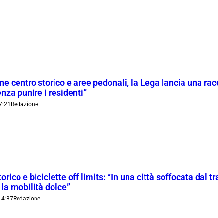
ne centro storico e aree pedonali, la Lega lancia una racc
nza punire i residenti”
7:21
Redazione
orico e biciclette off limits: “In una città soffocata dal t
 la mobilità dolce”
14:37
Redazione