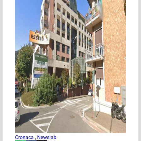
Cronaca
,
Newslab