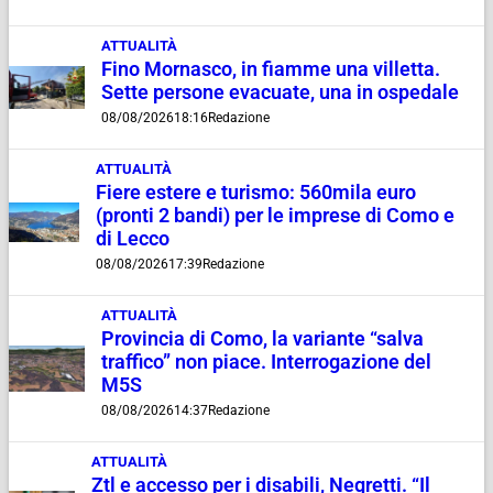
ATTUALITÀ
Fino Mornasco, in fiamme una villetta.
Sette persone evacuate, una in ospedale
08/08/2026
18:16
Redazione
ATTUALITÀ
Fiere estere e turismo: 560mila euro
(pronti 2 bandi) per le imprese di Como e
di Lecco
08/08/2026
17:39
Redazione
ATTUALITÀ
Provincia di Como, la variante “salva
traffico” non piace. Interrogazione del
M5S
08/08/2026
14:37
Redazione
ATTUALITÀ
Ztl e accesso per i disabili, Negretti. “Il