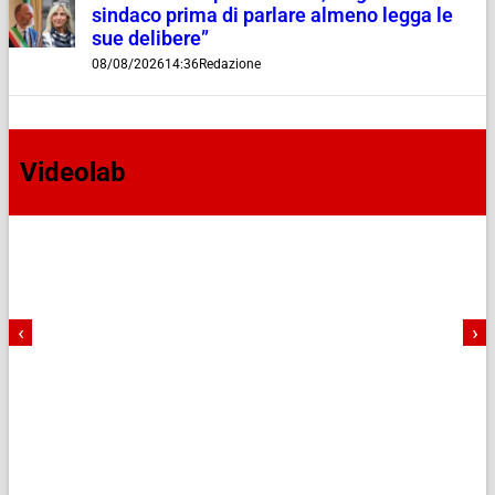
sindaco prima di parlare almeno legga le
sue delibere”
08/08/2026
14:36
Redazione
Videolab
‹
›