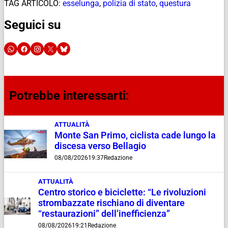
TAG ARTICOLO:
esselunga
,
polizia di stato
,
questura
Seguici su
Potrebbe interessarti:
ATTUALITÀ
Monte San Primo, ciclista cade lungo la
discesa verso Bellagio
08/08/2026
19:37
Redazione
ATTUALITÀ
Centro storico e biciclette: “Le rivoluzioni
strombazzate rischiano di diventare
“restaurazioni” dell’inefficienza”
08/08/2026
19:21
Redazione