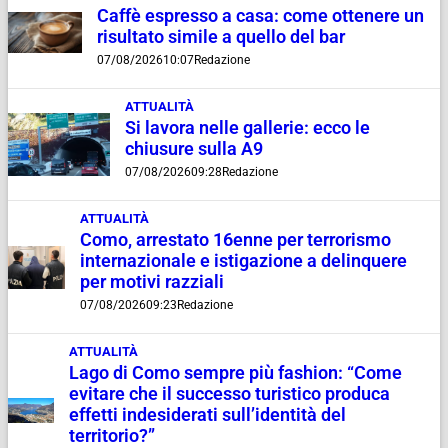
Caffè espresso a casa: come ottenere un
risultato simile a quello del bar
07/08/2026
10:07
Redazione
ATTUALITÀ
Si lavora nelle gallerie: ecco le
chiusure sulla A9
07/08/2026
09:28
Redazione
ATTUALITÀ
Como, arrestato 16enne per terrorismo
internazionale e istigazione a delinquere
per motivi razziali
07/08/2026
09:23
Redazione
ATTUALITÀ
Lago di Como sempre più fashion: “Come
evitare che il successo turistico produca
effetti indesiderati sull’identità del
territorio?”