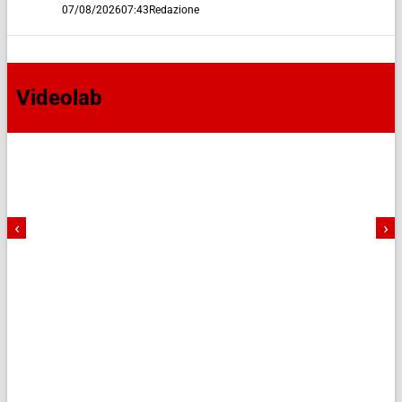
07/08/2026
07:43
Redazione
Videolab
‹
›