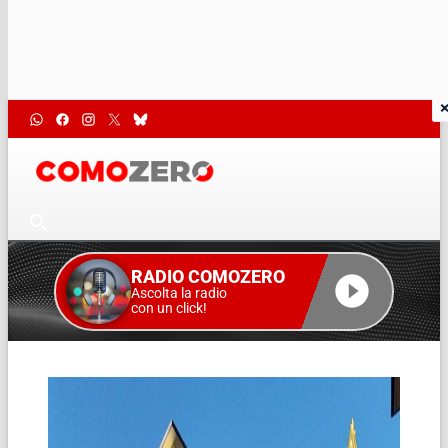
RADIO COMOZERO
Ascolta la radio
con un click!