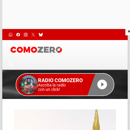
RADIO COMOZERO
Ascolta la radio
con un click!