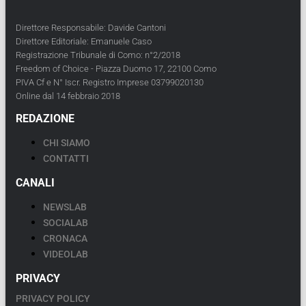
Direttore Responsabile: Davide Cantoni
Direttore Editoriale: Emanuele Caso
Registrazione Tribunale di Como: n°2/2018
Freedom of Choice - Piazza Duomo 17, 22100 Como
PIVA Cf e N° Iscr. Registro Imprese 03799020130
Online dal 14 febbraio 2018
REDAZIONE
CHI SIAMO
CONTATTI
CANALI
NEWSLAB
SOCIALAB
CRONACA
VIDEOLAB
PRIVACY
PRIVACY POLICY