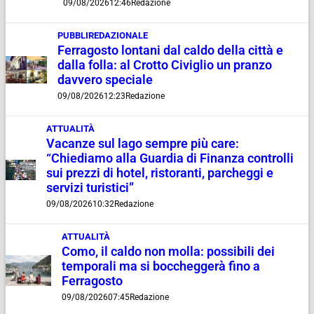
09/08/2026
12:46
Redazione
PUBBLIREDAZIONALE
Ferragosto lontani dal caldo della città e
dalla folla: al Crotto Civiglio un pranzo
davvero speciale
09/08/2026
12:23
Redazione
ATTUALITÀ
Vacanze sul lago sempre più care:
“Chiediamo alla Guardia di Finanza controlli
sui prezzi di hotel, ristoranti, parcheggi e
servizi turistici”
09/08/2026
10:32
Redazione
ATTUALITÀ
Como, il caldo non molla: possibili dei
temporali ma si boccheggerà fino a
Ferragosto
09/08/2026
07:45
Redazione