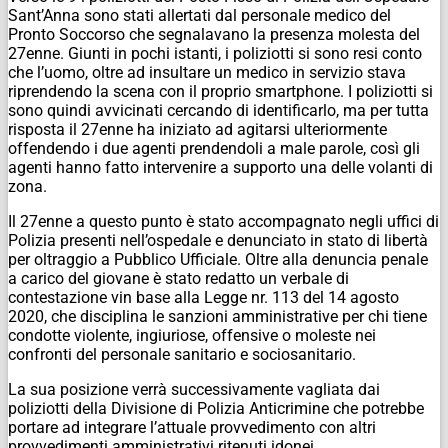
Sant’Anna sono stati allertati dal personale medico del
Pronto Soccorso che segnalavano la presenza molesta del
27enne. Giunti in pochi istanti, i poliziotti si sono resi conto
che l’uomo, oltre ad insultare un medico in servizio stava
riprendendo la scena con il proprio smartphone. I poliziotti si
sono quindi avvicinati cercando di identificarlo, ma per tutta
risposta il 27enne ha iniziato ad agitarsi ulteriormente
offendendo i due agenti prendendoli a male parole, così gli
agenti hanno fatto intervenire a supporto una delle volanti di
zona.
Il 27enne a questo punto è stato accompagnato negli uffici di
Polizia presenti nell’ospedale e denunciato in stato di libertà
per oltraggio a Pubblico Ufficiale. Oltre alla denuncia penale
a carico del giovane è stato redatto un verbale di
contestazione vin base alla Legge nr. 113 del 14 agosto
2020, che disciplina le sanzioni amministrative per chi tiene
condotte violente, ingiuriose, offensive o moleste nei
confronti del personale sanitario e sociosanitario.
La sua posizione verrà successivamente vagliata dai
poliziotti della Divisione di Polizia Anticrimine che potrebbe
portare ad integrare l’attuale provvedimento con altri
provvedimenti amministrativi ritenuti idonei.