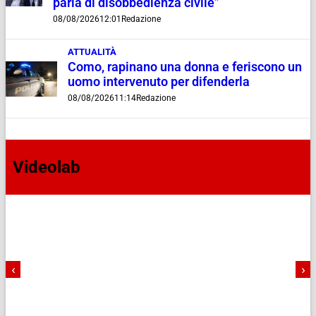
parla di disobbedienza civile”
08/08/2026
12:01
Redazione
ATTUALITÀ
Como, rapinano una donna e feriscono un
uomo intervenuto per difenderla
08/08/2026
11:14
Redazione
Videolab
‹
›