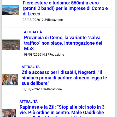
Fiere estere e turismo: 560mila euro
(pronti 2 bandi) per le imprese di Como e
di Lecco
08/08/2026
17:39
Redazione
ATTUALITÀ
Provincia di Como, la variante “salva
traffico” non piace. Interrogazione del
M5S
08/08/2026
14:37
Redazione
ATTUALITÀ
Ztl e accesso per i disabili, Negretti. “Il
sindaco prima di parlare almeno legga le
sue delibere”
08/08/2026
14:36
Redazione
ATTUALITÀ
Rapinese e la Ztl: “Stop alle bici solo in 3
vie. Più ordine in centro. Male Gaddi che