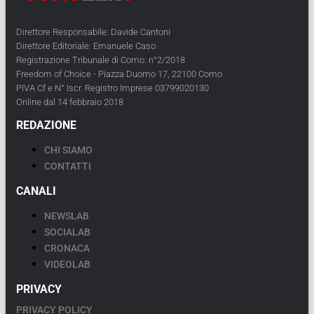
Direttore Responsabile: Davide Cantoni
Direttore Editoriale: Emanuele Caso
Registrazione Tribunale di Como: n°2/2018
Freedom of Choice - Piazza Duomo 17, 22100 Como
PIVA Cf e N° Iscr. Registro Imprese 03799020130
Online dal 14 febbraio 2018
REDAZIONE
CHI SIAMO
CONTATTI
CANALI
NEWSLAB
SOCIALAB
CRONACA
VIDEOLAB
PRIVACY
PRIVACY POLICY