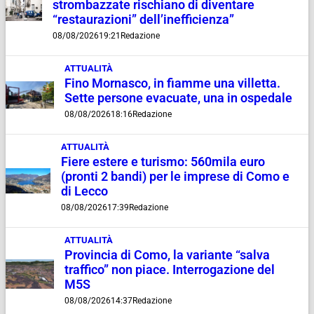
strombazzate rischiano di diventare
“restaurazioni” dell’inefficienza”
08/08/2026
19:21
Redazione
ATTUALITÀ
Fino Mornasco, in fiamme una villetta.
Sette persone evacuate, una in ospedale
08/08/2026
18:16
Redazione
ATTUALITÀ
Fiere estere e turismo: 560mila euro
(pronti 2 bandi) per le imprese di Como e
di Lecco
08/08/2026
17:39
Redazione
ATTUALITÀ
Provincia di Como, la variante “salva
traffico” non piace. Interrogazione del
M5S
08/08/2026
14:37
Redazione