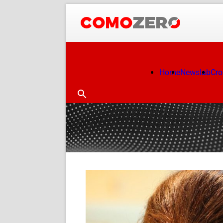
Home
Newslab
Cr