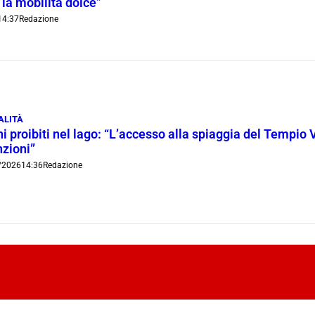
 la mobilità dolce”
14:37
Redazione
ALITÀ
i proibiti nel lago: “L’accesso alla spiaggia del Tempio 
nzioni”
/2026
14:36
Redazione