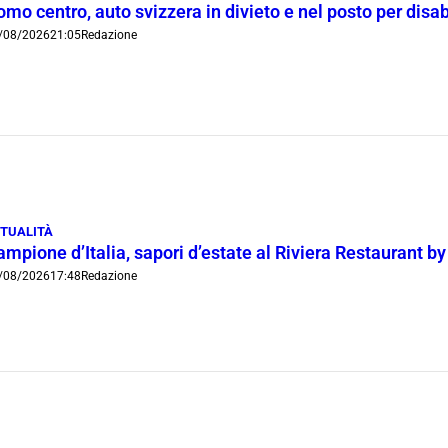
mo centro, auto svizzera in divieto e nel posto per disab
/08/2026
21:05
Redazione
TUALITÀ
mpione d’Italia, sapori d’estate al Riviera Restaurant b
/08/2026
17:48
Redazione