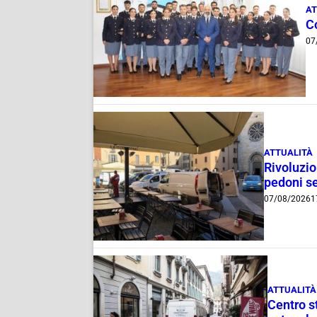
AT
C
07
ATTUALITÀ
Rivoluzio
pedoni se
07/08/2026
1
ATTUALITÀ
Centro st