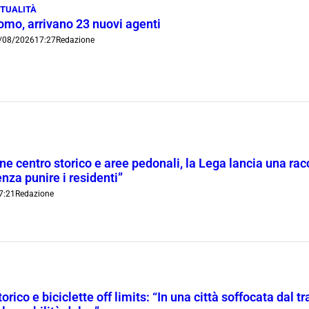
TUALITÀ
omo, arrivano 23 nuovi agenti
/08/2026
17:27
Redazione
ne centro storico e aree pedonali, la Lega lancia una racc
nza punire i residenti”
7:21
Redazione
orico e biciclette off limits: “In una città soffocata dal t