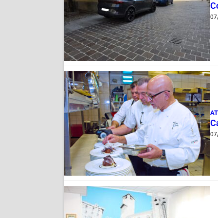
Co
07
AT
Ca
07