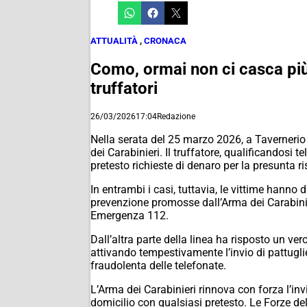
ATTUALITÀ
,
CRONACA
Como, ormai non ci casca più 
truffatori
26/03/2026
17:04
Redazione
Nella serata del 25 marzo 2026, a Tavernerio e 
dei Carabinieri. Il truffatore, qualificandos
pretesto richieste di denaro per la presunta 
In entrambi i casi, tuttavia, le vittime hann
prevenzione promosse dall’Arma dei Carabinier
Emergenza 112.
Dall’altra parte della linea ha risposto un ve
attivando tempestivamente l’invio di pattuglie 
fraudolenta delle telefonate.
L’Arma dei Carabinieri rinnova con forza l’inv
domicilio con qualsiasi pretesto. Le Forze d