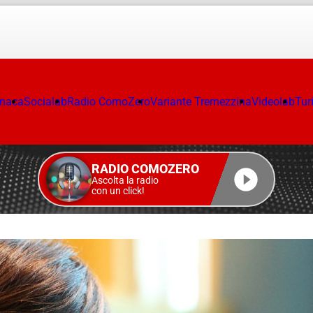
onaca
Socialab
Radio ComoZero
Variante Tremezzina
Videolab
Tur
RADIO COMOZERO
Ascolta la radio
con un click!