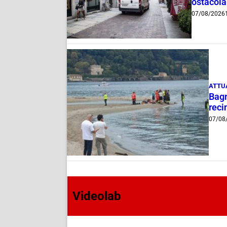
ostacola
07/08/2026
ATTU
Bagn
reci
07/08
Videolab