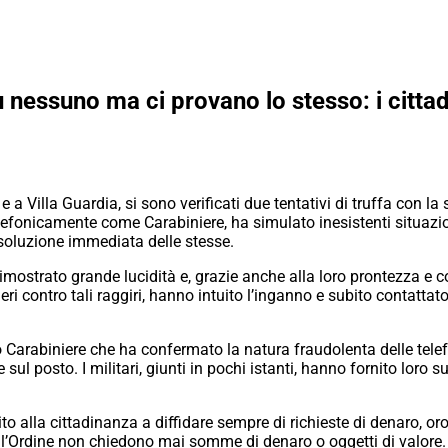
nessuno ma ci provano lo stesso: i cittadin
a Villa Guardia, si sono verificati due tentativi di truffa con la 
i telefonicamente come Carabiniere, ha simulato inesistenti situa
risoluzione immediata delle stesse.
o dimostrato grande lucidità e, grazie anche alla loro prontezza
i contro tali raggiri, hanno intuito l’inganno e subito contattat
ro Carabiniere che ha confermato la natura fraudolenta delle telef
sul posto. I militari, giunti in pochi istanti, hanno fornito loro
ito alla cittadinanza a diffidare sempre di richieste di denaro, o
ell’Ordine non chiedono mai somme di denaro o oggetti di valore.