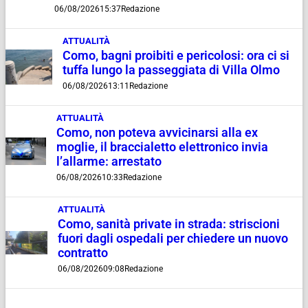
06/08/2026
15:37
Redazione
ATTUALITÀ
Como, bagni proibiti e pericolosi: ora ci si
tuffa lungo la passeggiata di Villa Olmo
06/08/2026
13:11
Redazione
ATTUALITÀ
Como, non poteva avvicinarsi alla ex
moglie, il braccialetto elettronico invia
l’allarme: arrestato
06/08/2026
10:33
Redazione
ATTUALITÀ
Como, sanità private in strada: striscioni
fuori dagli ospedali per chiedere un nuovo
contratto
06/08/2026
09:08
Redazione