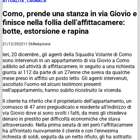
ATTUALITÀ
,
CRONACA
Como, prende una stanza in via Giovio e
finisce nella follia dell’affittacamere:
botte, estorsione e rapina
21/12/2022
11:56
Redazione
Ieri, 20 dicembre., gli agenti della Squadra Volante di Como
sono intervenuti in un appartamento di via Giovio a Como
adibito ad attività di affittacamere, in seguito a una richiesta
giunta al 112 da parte di un 27enne che aveva da qualche
mese preso in affitto un posto letto. Gli agenti intervenuti,
ascoltato l’uomo ed alcuni testimoni presenti
nell’appartamento, hanno subito ricostruito la vicenda.
Il cliente ha riferito che il proprietario dell’appartamento, un
comasco di 47 anni pregiudicato e residente all’indirizzo di
via Giovio dove si sono svolti i fatti, da mesi gli chiedeva
denaro in prestito per difficoltà economiche che stava
attraversando. Nella prima serata di ieri però l’affittacamere
ha affrontato nuovamente il cliente e con l’ennesima
richiesta di soldi, seguita da un netto rifiuto, gli ha sottratto