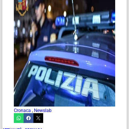
Cronaca
,
Newslab