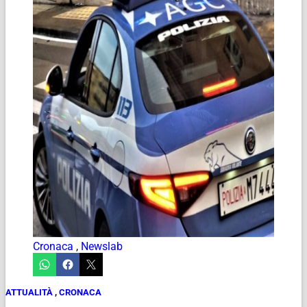
Cronaca
,
Newslab
ATTUALITÀ
,
CRONACA