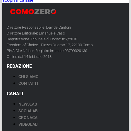
scopri il canale
Direttore Responsabile: Davide Cantoni
Direttore Editoriale: Emanuele Caso
Registrazione Tribunale di Como: n°2/2018
Freedom of Choice - Piazza Duomo 17, 22100 Como
PIVA Cf e N° Iscr. Registro Imprese 03799020130
Online dal 14 febbraio 2018
REDAZIONE
CHI SIAMO
CONTATTI
CANALI
NEWSLAB
SOCIALAB
CRONACA
VIDEOLAB