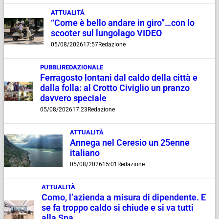
ATTUALITÀ
“Come è bello andare in giro”…con lo
scooter sul lungolago VIDEO
05/08/2026
17:57
Redazione
PUBBLIREDAZIONALE
Ferragosto lontani dal caldo della città e
dalla folla: al Crotto Civiglio un pranzo
davvero speciale
05/08/2026
17:23
Redazione
ATTUALITÀ
Annega nel Ceresio un 25enne
italiano
05/08/2026
15:01
Redazione
ATTUALITÀ
Como, l’azienda a misura di dipendente. E
se fa troppo caldo si chiude e si va tutti
alla Spa