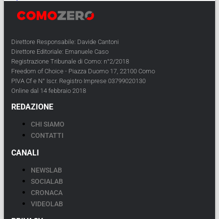
Direttore Responsabile: Davide Cantoni
Direttore Editoriale: Emanuele Caso
Registrazione Tribunale di Como: n°2/2018
Freedom of Choice - Piazza Duomo 17, 22100 Como
PIVA Cf e N° Iscr. Registro Imprese 03799020130
Online dal 14 febbraio 2018
REDAZIONE
CHI SIAMO
CONTATTI
CANALI
NEWSLAB
SOCIALAB
CRONACA
VIDEOLAB