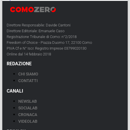
Direttore Responsabile: Davide Cantoni
Direttore Editoriale: Emanuele Caso
Registrazione Tribunale di Como: n°2/2018
Freedom of Choice - Piazza Duomo 17, 22100 Como
PIVA Cf e N° Iscr. Registro Imprese 03799020130
Online dal 14 febbraio 2018
REDAZIONE
CHI SIAMO
CONTATTI
CANALI
NEWSLAB
SOCIALAB
CRONACA
VIDEOLAB