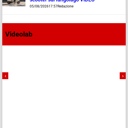
05/08/2026
17:57
Redazione
Videolab
‹
›