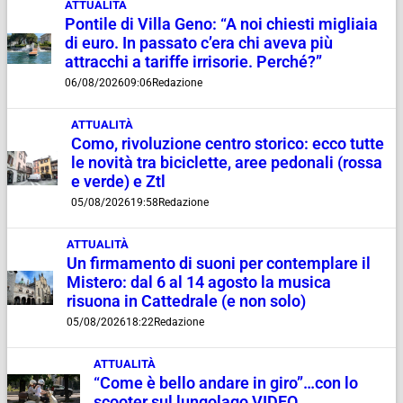
ATTUALITÀ
Pontile di Villa Geno: “A noi chiesti migliaia
di euro. In passato c’era chi aveva più
attracchi a tariffe irrisorie. Perché?”
06/08/2026
09:06
Redazione
ATTUALITÀ
Como, rivoluzione centro storico: ecco tutte
le novità tra biciclette, aree pedonali (rossa
e verde) e Ztl
05/08/2026
19:58
Redazione
ATTUALITÀ
Un firmamento di suoni per contemplare il
Mistero: dal 6 al 14 agosto la musica
risuona in Cattedrale (e non solo)
05/08/2026
18:22
Redazione
ATTUALITÀ
“Come è bello andare in giro”…con lo
scooter sul lungolago VIDEO