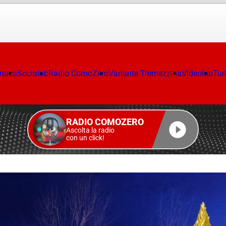
onaca
Socialab
Radio ComoZero
Variante Tremezzina
Videolab
Tur
RADIO COMOZERO
Ascolta la radio
con un click!