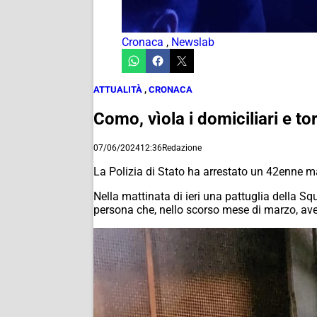
Cronaca
,
Newslab
ATTUALITÀ
,
CRONACA
Como, vìola i domiciliari e t
07/06/2024
12:36
Redazione
La Polizia di Stato ha arrestato un 42enne 
Nella mattinata di ieri una pattuglia della S
persona che, nello scorso mese di marzo, avev