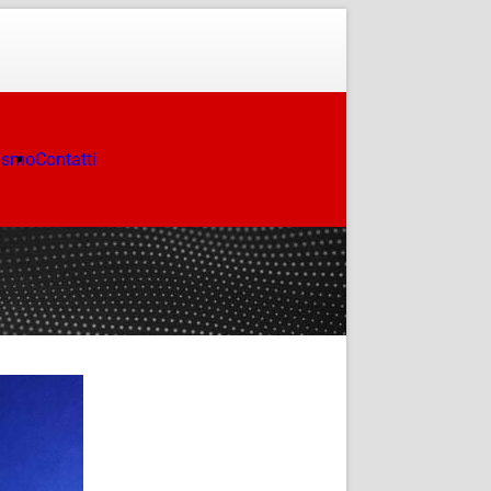
ismo
Contatti