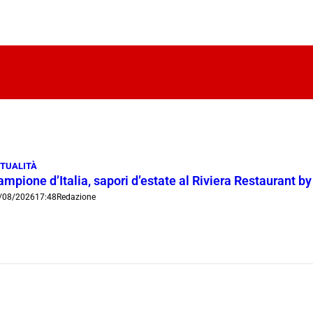
TUALITÀ
mpione d’Italia, sapori d’estate al Riviera Restaurant b
/08/2026
17:48
Redazione