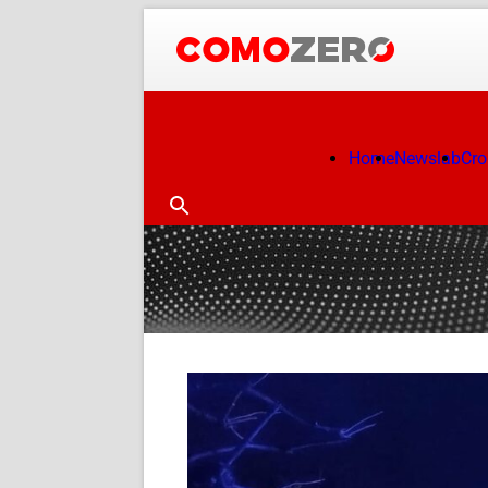
Home
Newslab
Cr