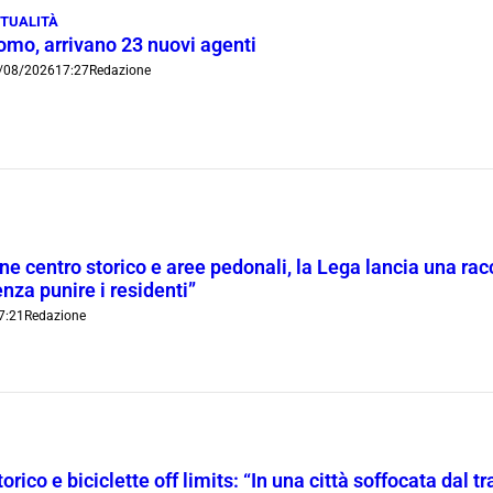
TUALITÀ
omo, arrivano 23 nuovi agenti
/08/2026
17:27
Redazione
ne centro storico e aree pedonali, la Lega lancia una racc
nza punire i residenti”
7:21
Redazione
orico e biciclette off limits: “In una città soffocata dal t