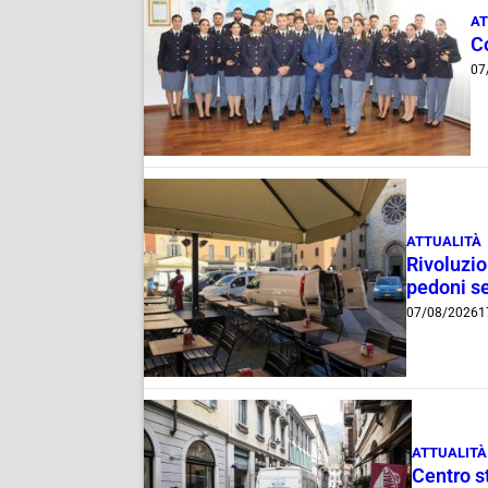
AT
C
07
ATTUALITÀ
Rivoluzio
pedoni se
07/08/2026
1
ATTUALITÀ
Centro st