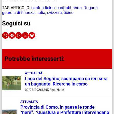
TAG ARTICOLO:
canton ticino
,
contrabbando
,
Dogana
,
guardia di finanza
,
italia
,
svizzera
,
ticino
Seguici su
Potrebbe interessarti:
ATTUALITÀ
Lago del Segrino, scomparso da ieri sera
un bagnante. Ricerche in corso
09/08/2026
13:52
Redazione
ATTUALITÀ
Provincia di Como, in paese le ronde
“nere”. “Questura e Prefettura intervengano