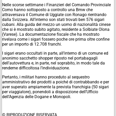
Nelle scorse settimane i Finanzieri del Comando Provinciale
Como hanno sottoposto a controllo una Bmw che
attraversava il Comune di Uggiate con Ronago rientrando
dalla Svizzera. All’interno son stati trovati ben 576 sigari
cubani. Alla guida del mezzo un uomo di nazionalità cinese
che si è mostrato subito agitato, residente a Solbiate Olona
(Varese). La documentazione fiscale che ha mostrato
rivelava come i sigari fossero poche ore prima oltre confine
per un importo di 12.708 franchi.
I sigari erano occultati in parte, all’interno di un comune ed
anonimo sacchetto shopper riposto nel portabagagli
dell’autovettura e, in parte, nel soprabito, in modo tale da
renderne difficoltosa l’individuazione.
Pertanto, i militari hanno proceduto al sequestro
amministrativo dei prodotti a poiché di contrabbando e per
aver superato ampiamente la prevista franchigia (50 sigari
per viaggiatore), ponendoli a disposizione dell’Ufficio
dell’Agenzia delle Dogane e Monopoli.
© RIPRODUZIONE RISERVATA