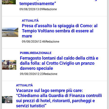
tempestivamente”
09/08/2026
13:09
Redazione
ATTUALITÀ
Presa d’assalto la spiaggia di Como: al
Tempio Voltiano sembra di essere al
mare
09/08/2026
12:46
Redazione
PUBBLIREDAZIONALE
Ferragosto lontani dal caldo della città e
dalla folla: al Crotto Civiglio un pranzo
davvero speciale
09/08/2026
12:23
Redazione
ATTUALITÀ
Vacanze sul lago sempre più care:
“Chiediamo alla Guardia di Finanza controlli
sui prezzi di hotel, ristoranti, parcheggi e
servizi turistici”