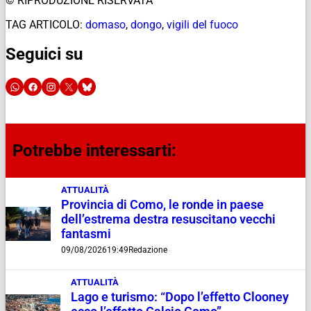
© RIPRODUZIONE RISERVATA
TAG ARTICOLO:
domaso
,
dongo
,
vigili del fuoco
Seguici su
Potrebbe interessarti:
ATTUALITÀ
Provincia di Como, le ronde in paese
dell’estrema destra resuscitano vecchi
fantasmi
09/08/2026
19:49
Redazione
ATTUALITÀ
Lago e turismo: “Dopo l’effetto Clooney