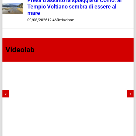
Presa d’assalto la spiaggia di Como: al
Tempio Voltiano sembra di essere al
mare
09/08/2026
12:46
Redazione
Videolab
‹
›