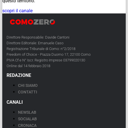
questo territorio.
scopri il canale
Direttore Responsabile: Davide Cantoni
Direttore Editoriale: Emanuele Caso
Registrazione Tribunale di Como: n°2/2018
Freedom of Choice - Piazza Duomo 17, 22100 Como
PIVA Cf e N° Iscr. Registro Imprese 03799020130
Online dal 14 febbraio 2018
REDAZIONE
CHI SIAMO
CONTATTI
CANALI
NEWSLAB
SOCIALAB
CRONACA