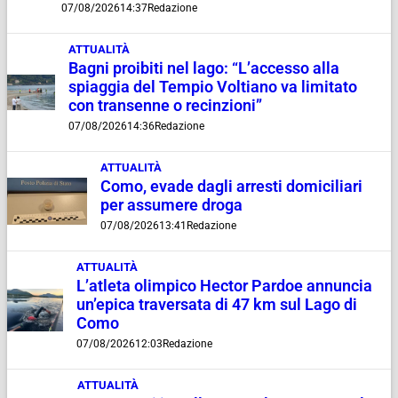
07/08/2026
14:37
Redazione
ATTUALITÀ
Bagni proibiti nel lago: “L’accesso alla
spiaggia del Tempio Voltiano va limitato
con transenne o recinzioni”
07/08/2026
14:36
Redazione
ATTUALITÀ
Como, evade dagli arresti domiciliari
per assumere droga
07/08/2026
13:41
Redazione
ATTUALITÀ
L’atleta olimpico Hector Pardoe annuncia
un’epica traversata di 47 km sul Lago di
Como
07/08/2026
12:03
Redazione
ATTUALITÀ