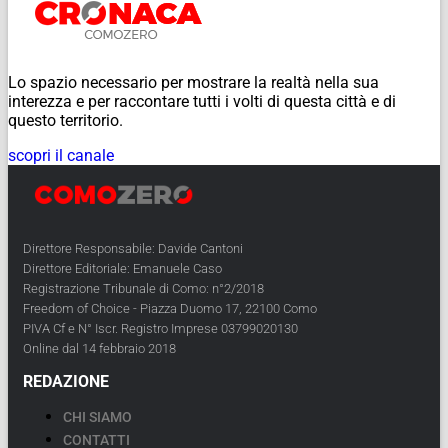
Lo spazio necessario per mostrare la realtà nella sua
interezza e per raccontare tutti i volti di questa città e di
questo territorio.
scopri il canale
Direttore Responsabile: Davide Cantoni
Direttore Editoriale: Emanuele Caso
Registrazione Tribunale di Como: n°2/2018
Freedom of Choice - Piazza Duomo 17, 22100 Como
PIVA Cf e N° Iscr. Registro Imprese 03799020130
Online dal 14 febbraio 2018
REDAZIONE
CHI SIAMO
CONTATTI