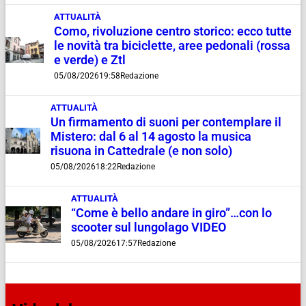
ATTUALITÀ
Como, rivoluzione centro storico: ecco tutte
le novità tra biciclette, aree pedonali (rossa
e verde) e Ztl
05/08/2026
19:58
Redazione
ATTUALITÀ
Un firmamento di suoni per contemplare il
Mistero: dal 6 al 14 agosto la musica
risuona in Cattedrale (e non solo)
05/08/2026
18:22
Redazione
ATTUALITÀ
“Come è bello andare in giro”…con lo
scooter sul lungolago VIDEO
05/08/2026
17:57
Redazione