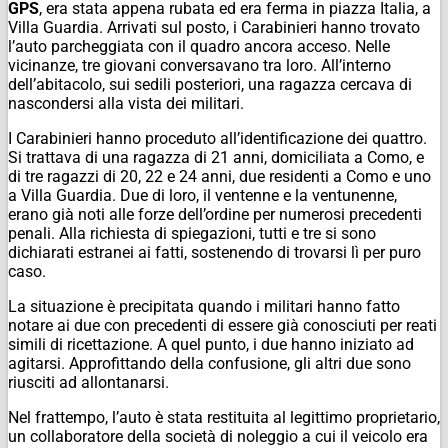
GPS
, era stata appena rubata ed era ferma in piazza Italia, a
Villa Guardia. Arrivati sul posto, i Carabinieri hanno trovato
l’auto parcheggiata con il quadro ancora acceso. Nelle
vicinanze, tre giovani conversavano tra loro. All’interno
dell’abitacolo, sui sedili posteriori, una ragazza cercava di
nascondersi alla vista dei militari.
I Carabinieri hanno proceduto all’identificazione dei quattro.
Si trattava di una ragazza di 21 anni, domiciliata a Como, e
di tre ragazzi di 20, 22 e 24 anni, due residenti a Como e uno
a Villa Guardia. Due di loro, il ventenne e la ventunenne,
erano già noti alle forze dell’ordine per numerosi precedenti
penali. Alla richiesta di spiegazioni, tutti e tre si sono
dichiarati estranei ai fatti, sostenendo di trovarsi lì per puro
caso.
La situazione è precipitata quando i militari hanno fatto
notare ai due con precedenti di essere già conosciuti per reati
simili di ricettazione. A quel punto, i due hanno iniziato ad
agitarsi. Approfittando della confusione, gli altri due sono
riusciti ad allontanarsi.
Nel frattempo, l’auto è stata restituita al legittimo proprietario,
un collaboratore della società di noleggio a cui il veicolo era