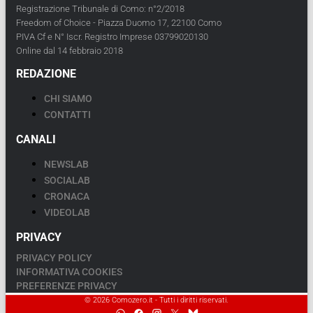
Registrazione Tribunale di Como: n°2/2018
Freedom of Choice - Piazza Duomo 17, 22100 Como
PIVA Cf e N° Iscr. Registro Imprese 03799020130
Online dal 14 febbraio 2018
REDAZIONE
CHI SIAMO
CONTATTI
CANALI
NEWSLAB
SOCIALAB
CRONACA
VIDEOLAB
PRIVACY
PRIVACY POLICY
INFORMATIVA COOKIES
PREFERENZE PRIVACY
© 2026 Comozero.it - Tutti i diritti riservati.