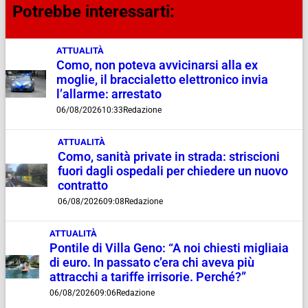
Potrebbe interessarti:
ATTUALITÀ
Como, non poteva avvicinarsi alla ex
moglie, il braccialetto elettronico invia
l’allarme: arrestato
06/08/2026
10:33
Redazione
ATTUALITÀ
Como, sanità private in strada: striscioni
fuori dagli ospedali per chiedere un nuovo
contratto
06/08/2026
09:08
Redazione
ATTUALITÀ
Pontile di Villa Geno: “A noi chiesti migliaia
di euro. In passato c’era chi aveva più
attracchi a tariffe irrisorie. Perché?”
06/08/2026
09:06
Redazione