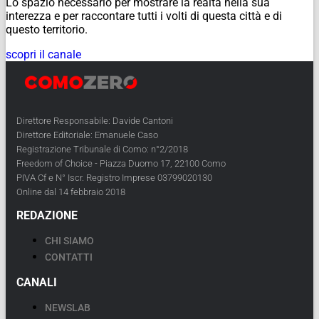
Lo spazio necessario per mostrare la realtà nella sua
interezza e per raccontare tutti i volti di questa città e di
questo territorio.
scopri il canale
Direttore Responsabile: Davide Cantoni
Direttore Editoriale: Emanuele Caso
Registrazione Tribunale di Como: n°2/2018
Freedom of Choice - Piazza Duomo 17, 22100 Como
PIVA Cf e N° Iscr. Registro Imprese 03799020130
Online dal 14 febbraio 2018
REDAZIONE
CHI SIAMO
CONTATTI
CANALI
NEWSLAB