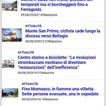
temporali ma si boccheggerà fino a
Ferragosto
09/08/2026
07:45
Redazione
ATTUALITÀ
Monte San Primo, ciclista cade lungo la
discesa verso Bellagio
08/08/2026
19:37
Redazione
ATTUALITÀ
Centro storico e biciclette: “Le rivoluzioni
strombazzate rischiano di diventare
“restaurazioni” dell’inefficienza”
08/08/2026
19:21
Redazione
ATTUALITÀ
Fino Mornasco, in fiamme una villetta.
Sette persone evacuate, una in ospedale
08/08/2026
18:16
Redazione