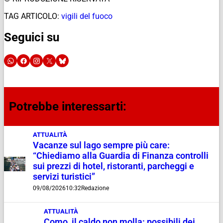
TAG ARTICOLO:
vigili del fuoco
Seguici su
Potrebbe interessarti:
ATTUALITÀ
Vacanze sul lago sempre più care:
“Chiediamo alla Guardia di Finanza controlli
sui prezzi di hotel, ristoranti, parcheggi e
servizi turistici”
09/08/2026
10:32
Redazione
ATTUALITÀ
Como, il caldo non molla: possibili dei