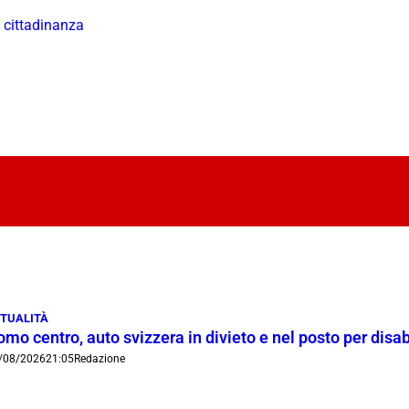
i cittadinanza
TUALITÀ
mo centro, auto svizzera in divieto e nel posto per disab
/08/2026
21:05
Redazione