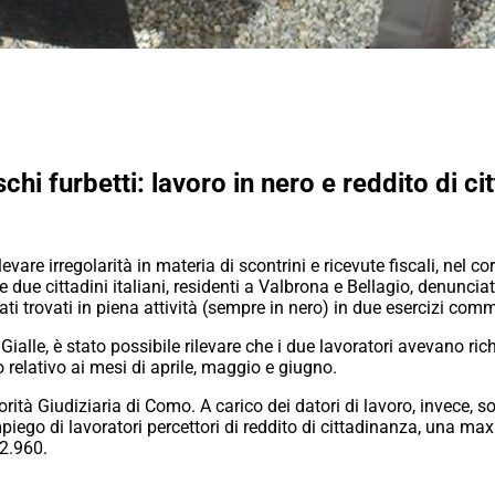
hi furbetti: lavoro in nero e reddito di ci
levare irregolarità in materia di scontrini e ricevute fiscali, nel 
are due cittadini italiani, residenti a Valbrona e Bellagio, denunci
ati trovati in piena attività (sempre in nero) in due esercizi comm
ialle, è stato possibile rilevare che i due lavoratori avevano ric
 relativo ai mesi di aprile, maggio e giugno.
orità Giudiziaria di Como. A carico dei datori di lavoro, invece, s
piego di lavoratori percettori di reddito di cittadinanza, una m
2.960.