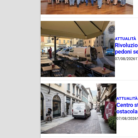
ATTUALITÀ
Rivoluzio
pedoni se
07/08/2026
1
ATTUALITÀ
Centro st
ostacola
07/08/2026