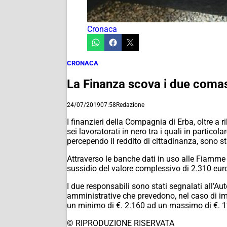
Cronaca
CRONACA
La Finanza scova i due comasc
24/07/2019
07:58
Redazione
I finanzieri della Compagnia di Erba, oltre a ri
sei lavoratorati in nero tra i quali in particol
percependo il reddito di cittadinanza, sono st
Attraverso le banche dati in uso alle Fiamme G
sussidio del valore complessivo di 2.310 euro
I due responsabili sono stati segnalati all’Aut
amministrative che prevedono, nel caso di im
un minimo di €. 2.160 ad un massimo di €. 1
© RIPRODUZIONE RISERVATA