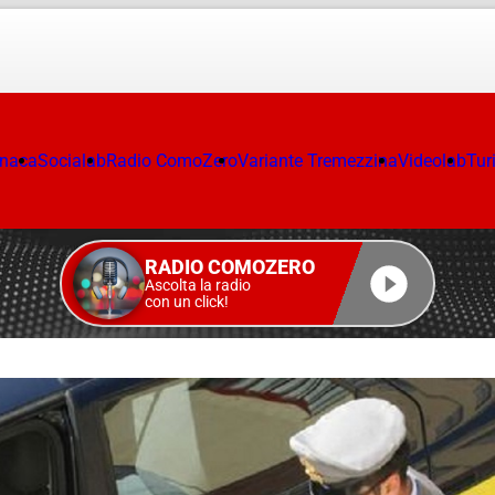
onaca
Socialab
Radio ComoZero
Variante Tremezzina
Videolab
Tur
RADIO COMOZERO
Ascolta la radio
con un click!