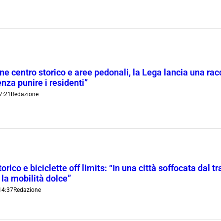
ne centro storico e aree pedonali, la Lega lancia una racc
nza punire i residenti”
7:21
Redazione
orico e biciclette off limits: “In una città soffocata dal t
 la mobilità dolce”
14:37
Redazione