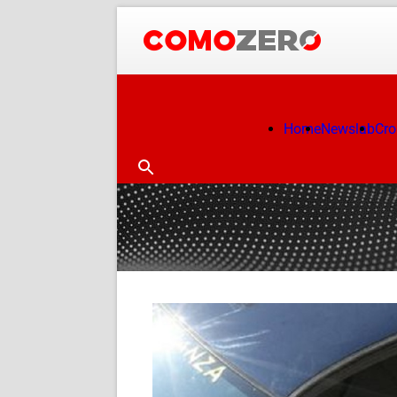
Home
Newslab
Cr