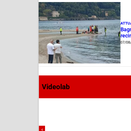
ATTU
Bagn
reci
07/08
Videolab
‹