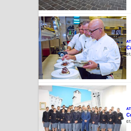
AT
Ca
07
AT
C
07