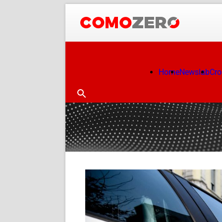
Home
Newslab
Cr