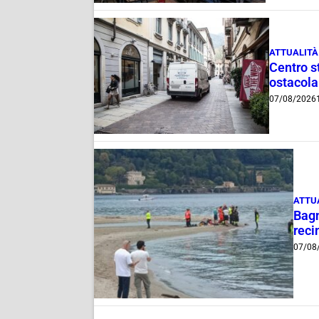
ATTUALITÀ
Centro st
ostacola
07/08/2026
ATTU
Bagn
reci
07/08