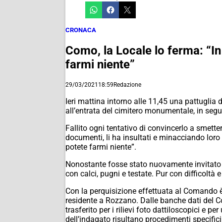
CRONACA
Como, la Locale lo ferma: “In 
farmi niente”
29/03/2021
18:59
Redazione
Ieri mattina intorno alle 11,45 una pattuglia d
all’entrata del cimitero monumentale, in seg
Fallito ogni tentativo di convincerlo a smette
documenti, li ha insultati e minacciando loro e
potete farmi niente”.
Nonostante fosse stato nuovamente invitato a 
con calci, pugni e testate. Pur con difficoltà e
Con la perquisizione effettuata al Comando è
residente a Rozzano. Dalle banche dati del Co
trasferito per i rilievi foto dattiloscopici e p
dell’indagato risultano procedimenti specific