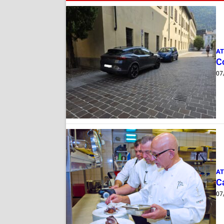
AT
Co
07
AT
Ca
07