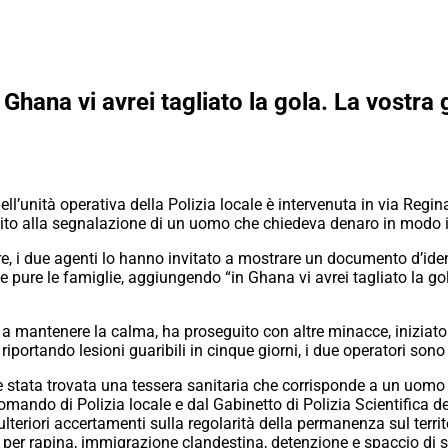
Ghana vi avrei tagliato la gola. La vostra 
ell’unità operativa della Polizia locale è intervenuta in via Regi
uito alla segnalazione di un uomo che chiedeva denaro in modo 
re, i due agenti lo hanno invitato a mostrare un documento d’iden
 pure le famiglie, aggiungendo “in Ghana vi avrei tagliato la gola”
mantenere la calma, ha proseguito con altre minacce, iniziato a 
 riportando lesioni guaribili in cinque giorni, i due operatori sono 
 stata trovata una tessera sanitaria che corrisponde a un uomo 
mando di Polizia locale e dal Gabinetto di Polizia Scientifica 
er ulteriori accertamenti sulla regolarità della permanenza sul terr
i per rapina, immigrazione clandestina, detenzione e spaccio di