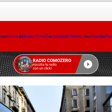
onaca
Socialab
Radio ComoZero
Variante Tremezzina
Videolab
Tur
RADIO COMOZERO
Ascolta la radio
con un click!