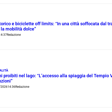
orico e biciclette off limits: “In una città soffocata dal t
 la mobilità dolce”
14:37
Redazione
ALITÀ
i proibiti nel lago: “L’accesso alla spiaggia del Tempio 
nzioni”
/2026
14:36
Redazione