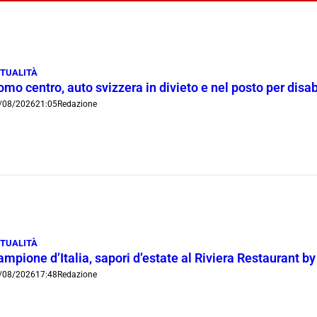
TUALITÀ
mo centro, auto svizzera in divieto e nel posto per disab
/08/2026
21:05
Redazione
TUALITÀ
mpione d’Italia, sapori d’estate al Riviera Restaurant b
/08/2026
17:48
Redazione