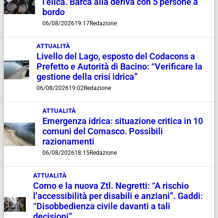
l’elica. Barca alla deriva con 5 persone a
bordo
06/08/2026
19:17
Redazione
ATTUALITÀ
Livello del Lago, esposto del Codacons a
Prefetto e Autorità di Bacino: “Verificare la
gestione della crisi idrica”
06/08/2026
19:02
Redazione
ATTUALITÀ
Emergenza idrica: situazione critica in 10
comuni del Comasco. Possibili
razionamenti
06/08/2026
18:15
Redazione
ATTUALITÀ
Como e la nuova Ztl. Negretti: “A rischio
l’accessibilità per disabili e anziani”. Gaddi:
“Disobbedienza civile davanti a tali
decisioni”