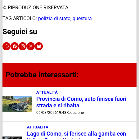
© RIPRODUZIONE RISERVATA
TAG ARTICOLO:
polizia di stato
,
questura
Seguici su
Potrebbe interessarti:
ATTUALITÀ
Provincia di Como, auto finisce fuori
strada e si ribalta
06/08/2026
19:48
Redazione
ATTUALITÀ
Lago di Como, si ferisce alla gamba con