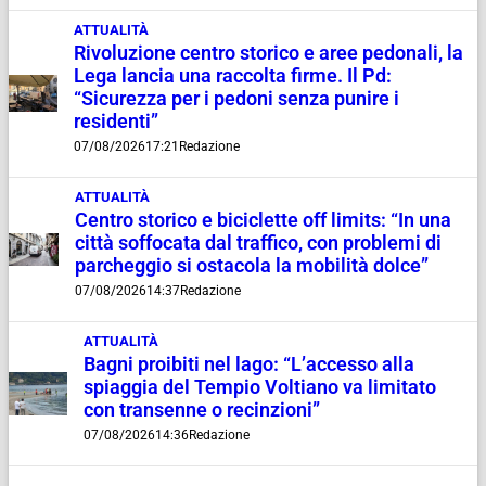
ATTUALITÀ
Rivoluzione centro storico e aree pedonali, la
Lega lancia una raccolta firme. Il Pd:
“Sicurezza per i pedoni senza punire i
residenti”
07/08/2026
17:21
Redazione
ATTUALITÀ
Centro storico e biciclette off limits: “In una
città soffocata dal traffico, con problemi di
parcheggio si ostacola la mobilità dolce”
07/08/2026
14:37
Redazione
ATTUALITÀ
Bagni proibiti nel lago: “L’accesso alla
spiaggia del Tempio Voltiano va limitato
con transenne o recinzioni”
07/08/2026
14:36
Redazione