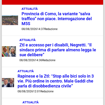
ATTUALITÀ
Provincia di Como, la variante “salva
traffico” non piace. Interrogazione del
M5S
08/08/2026
14:37
Redazione
ATTUALITÀ
Ztl e accesso per i disabili, Negretti. “Il
sindaco prima di parlare almeno legga le
sue delibere”
08/08/2026
14:36
Redazione
ATTUALITÀ
Rapinese e la Ztl: “Stop alle bici solo in 3
vie. Più ordine in centro. Male Gaddi che
parla di disobbedienza civile”
08/08/2026
12:01
Redazione
ATTUALITÀ