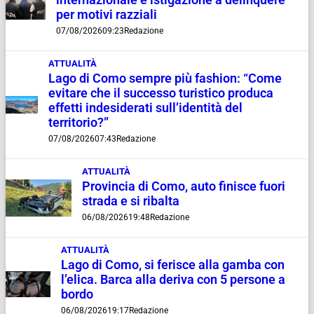
internazionale e istigazione a delinquere
per motivi razziali
07/08/2026
09:23
Redazione
ATTUALITÀ
Lago di Como sempre più fashion: “Come
evitare che il successo turistico produca
effetti indesiderati sull’identità del
territorio?”
07/08/2026
07:43
Redazione
ATTUALITÀ
Provincia di Como, auto finisce fuori
strada e si ribalta
06/08/2026
19:48
Redazione
ATTUALITÀ
Lago di Como, si ferisce alla gamba con
l’elica. Barca alla deriva con 5 persone a
bordo
06/08/2026
19:17
Redazione