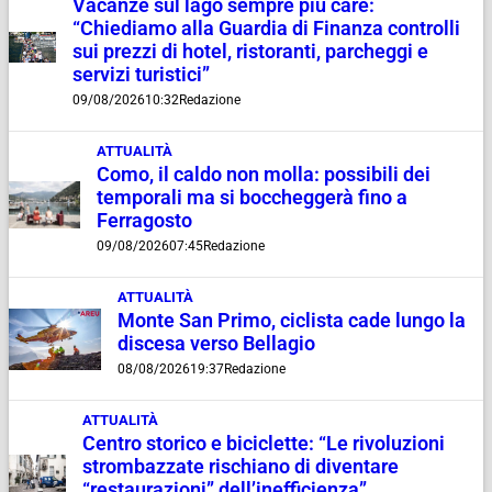
Vacanze sul lago sempre più care:
“Chiediamo alla Guardia di Finanza controlli
sui prezzi di hotel, ristoranti, parcheggi e
servizi turistici”
09/08/2026
10:32
Redazione
ATTUALITÀ
Como, il caldo non molla: possibili dei
temporali ma si boccheggerà fino a
Ferragosto
09/08/2026
07:45
Redazione
ATTUALITÀ
Monte San Primo, ciclista cade lungo la
discesa verso Bellagio
08/08/2026
19:37
Redazione
ATTUALITÀ
Centro storico e biciclette: “Le rivoluzioni
strombazzate rischiano di diventare
“restaurazioni” dell’inefficienza”