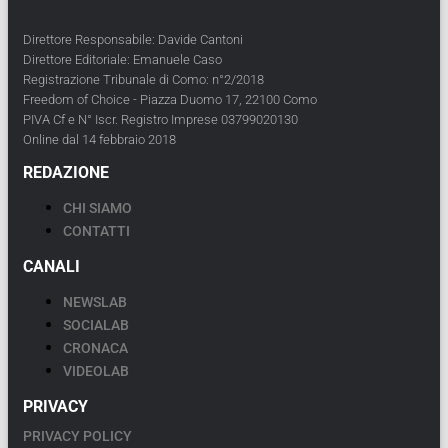
Direttore Responsabile: Davide Cantoni
Direttore Editoriale: Emanuele Caso
Registrazione Tribunale di Como: n°2/2018
Freedom of Choice - Piazza Duomo 17, 22100 Como
PIVA Cf e N° Iscr. Registro Imprese 03799020130
Online dal 14 febbraio 2018
REDAZIONE
CHI SIAMO
CONTATTI
CANALI
NEWSLAB
SOCIALAB
CRONACA
VIDEOLAB
PRIVACY
PRIVACY POLICY