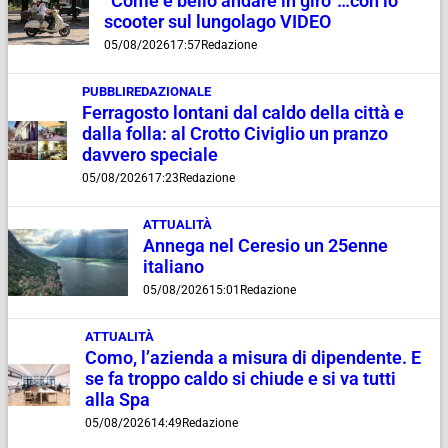
“Come è bello andare in giro”…con lo
scooter sul lungolago VIDEO
05/08/2026
17:57
Redazione
PUBBLIREDAZIONALE
Ferragosto lontani dal caldo della città e
dalla folla: al Crotto Civiglio un pranzo
davvero speciale
05/08/2026
17:23
Redazione
ATTUALITÀ
Annega nel Ceresio un 25enne
italiano
05/08/2026
15:01
Redazione
ATTUALITÀ
Como, l’azienda a misura di dipendente. E
se fa troppo caldo si chiude e si va tutti
alla Spa
05/08/2026
14:49
Redazione