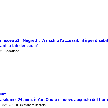
 nuova Ztl. Negretti: “A rischio l’accessibilità per disab
anti a tali decisioni”
8:08
Redazione
PORT
rasiliano, 24 anni: è Yan Couto il nuovo acquisto del Co
/08/2026
16:00
Alessandro Gazzolo