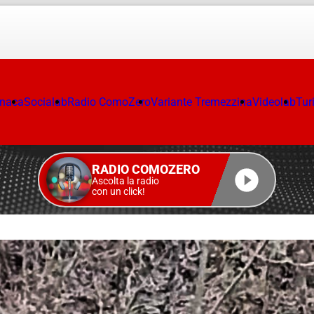
onaca
Socialab
Radio ComoZero
Variante Tremezzina
Videolab
Tur
RADIO COMOZERO
Ascolta la radio
con un click!