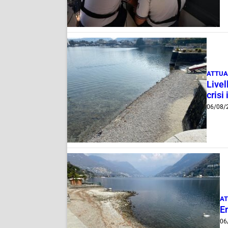
ATTUA
Livel
crisi 
06/08/
AT
E
06