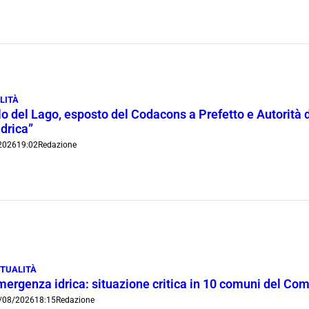
LITÀ
lo del Lago, esposto del Codacons a Prefetto e Autorità d
idrica”
2026
19:02
Redazione
TUALITÀ
mergenza idrica: situazione critica in 10 comuni del Co
/08/2026
18:15
Redazione