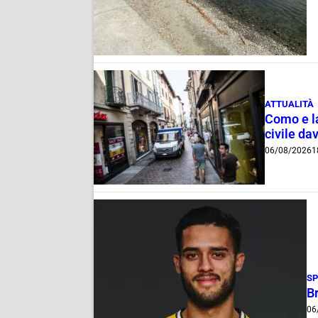
ATTUALITÀ
Como e la
civile dav
06/08/2026
1
S
B
06