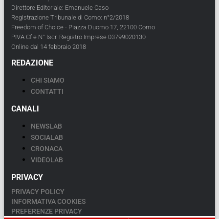
Direttore Editoriale: Emanuele Caso
Registrazione Tribunale di Como: n°2/2018
Freedom of Choice - Piazza Duomo 17, 22100 Como
PIVA Cf e N° Iscr. Registro Imprese 03799020130
Online dal 14 febbraio 2018
REDAZIONE
CHI SIAMO
CONTATTI
CANALI
NEWSLAB
SOCIALAB
CRONACA
VIDEOLAB
PRIVACY
PRIVACY POLICY
INFORMATIVA COOKIES
PREFERENZE PRIVACY