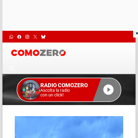
RADIO COMOZERO
Ascolta la radio
con un click!