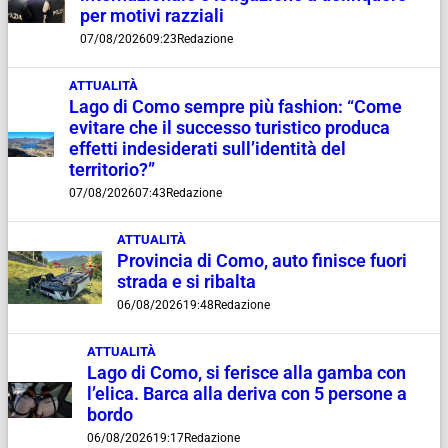
per motivi razziali
07/08/2026
09:23
Redazione
ATTUALITÀ
Lago di Como sempre più fashion: “Come
evitare che il successo turistico produca
effetti indesiderati sull’identità del
territorio?”
07/08/2026
07:43
Redazione
ATTUALITÀ
Provincia di Como, auto finisce fuori
strada e si ribalta
06/08/2026
19:48
Redazione
ATTUALITÀ
Lago di Como, si ferisce alla gamba con
l’elica. Barca alla deriva con 5 persone a
bordo
06/08/2026
19:17
Redazione