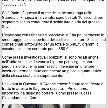
“cacciavitisti”.
Così “Anima”, questo il nome del cane antidroga della
Guardia di Finanza intervenuto, sono bastati 10 secondi per
segnalare al suo conduttore il sedile lato guida del grosso
Suv.
L’ispezione con i finanzieri “cacciavitisti” ha poi permesso lo
smontaggio della copertura del sedile e di estrarre 8 sacchetti
confezionati sottovuoto per un totale di 548,75 grammi di
cocaina e denaro contante pari a 350 €.
Come prassi investigativa i poliziotti si sono recati anche
nell’abitazione del 24enne a Lipomo per eseguire una
perquisizione che ha permesso di rinvenire un ulteriore
involucro termosaldato contenente un piccolo quantitativo
della stessa sostanza stupefacente.
Una volta in Questura, il 24enne erbese è stato identificato e
tratto in arresto in flagranza di reato; il Pm di turno,
informato, ha disposto portare l’uomo presso la casa
Circondariale di Como.
Video