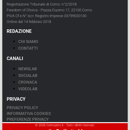
Registrazione Tribunale di Como: n°2/2018
Freedom of Choice - Piazza Duomo 17, 22100 Como
PIVA Cf e N° Iscr. Registro Imprese 03799020130
Online dal 14 febbraio 2018
REDAZIONE
CHI SIAMO
CONTATTI
CANALI
NEWSLAB
SOCIALAB
CRONACA
VIDEOLAB
PRIVACY
PRIVACY POLICY
INFORMATIVA COOKIES
PREFERENZE PRIVACY
© 2026 Comozero.it - Tutti i diritti riservati.