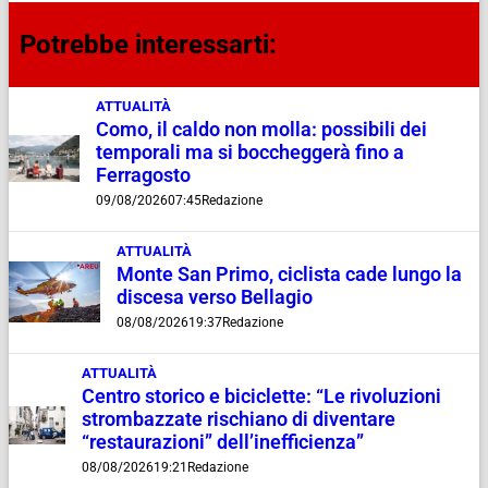
Potrebbe interessarti:
ATTUALITÀ
Como, il caldo non molla: possibili dei
temporali ma si boccheggerà fino a
Ferragosto
09/08/2026
07:45
Redazione
ATTUALITÀ
Monte San Primo, ciclista cade lungo la
discesa verso Bellagio
08/08/2026
19:37
Redazione
ATTUALITÀ
Centro storico e biciclette: “Le rivoluzioni
strombazzate rischiano di diventare
“restaurazioni” dell’inefficienza”
08/08/2026
19:21
Redazione