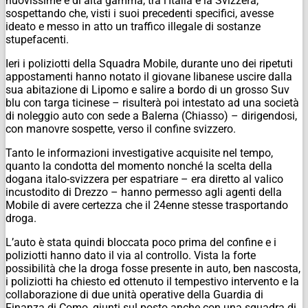
nuovissime e di alta gamma, tra l’Italia e la Svizzera,
sospettando che, visti i suoi precedenti specifici, avesse
ideato e messo in atto un traffico illegale di sostanze
stupefacenti.
Ieri i poliziotti della Squadra Mobile, durante uno dei ripetuti
appostamenti hanno notato il giovane libanese uscire dalla
sua abitazione di Lipomo e salire a bordo di un grosso Suv
blu con targa ticinese – risulterà poi intestato ad una società
di noleggio auto con sede a Balerna (Chiasso) – dirigendosi,
con manovre sospette, verso il confine svizzero.
Tanto le informazioni investigative acquisite nel tempo,
quanto la condotta del momento nonché la scelta della
dogana italo-svizzera per espatriare – era diretto al valico
incustodito di Drezzo – hanno permesso agli agenti della
Mobile di avere certezza che il 24enne stesse trasportando
droga.
L’auto è stata quindi bloccata poco prima del confine e i
poliziotti hanno dato il via al controllo. Vista la forte
possibilità che la droga fosse presente in auto, ben nascosta,
i poliziotti ha chiesto ed ottenuto il tempestivo intervento e la
collaborazione di due unità operative della Guardia di
Finanza di Como, giunti sul posto anche con una squadra di