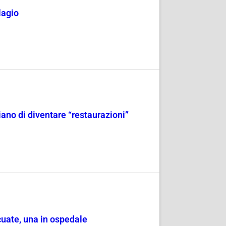
lagio
iano di diventare “restaurazioni”
cuate, una in ospedale