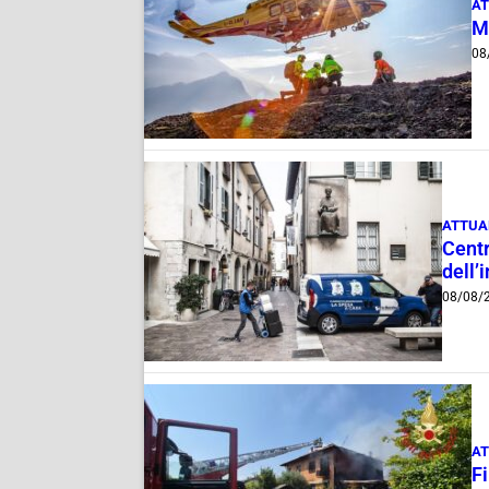
AT
M
08
ATTUA
Centr
dell’
08/08/
AT
F