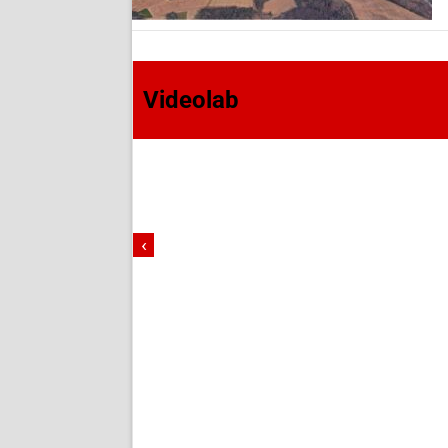
Videolab
‹