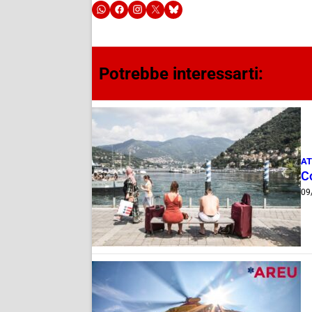
Potrebbe interessarti:
AT
C
09