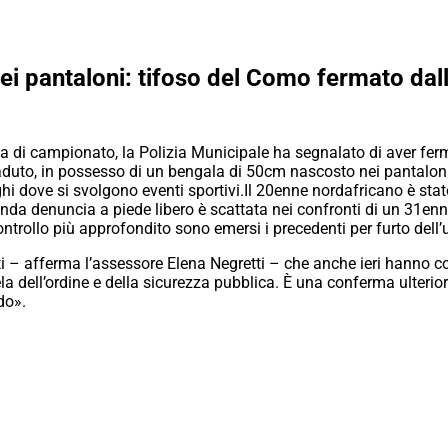
ei pantaloni: tifoso del Como fermato dall
 di campionato, la Polizia Municipale ha segnalato di aver ferm
uto, in possesso di un bengala di 50cm nascosto nei pantaloni, 
oghi dove si svolgono eventi sportivi.
Il 20enne nordafricano è sta
da denuncia a piede libero è scattata nei confronti di un 31enne i
ntrollo più approfondito sono emersi i precedenti per furto dell
nti – afferma l’assessore Elena Negretti – che anche ieri hanno co
ela dell’ordine e della sicurezza pubblica. È una conferma ulterio
do».