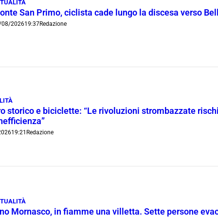
TUALITÀ
onte San Primo, ciclista cade lungo la discesa verso Bel
/08/2026
19:37
Redazione
LITÀ
o storico e biciclette: “Le rivoluzioni strombazzate risch
inefficienza”
2026
19:21
Redazione
TUALITÀ
ino Mornasco, in fiamme una villetta. Sette persone eva