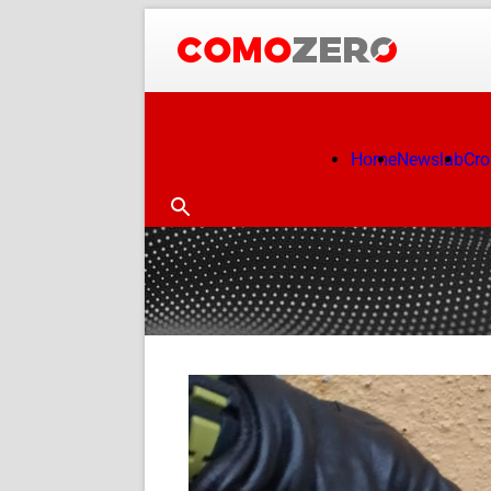
Home
Newslab
Cr