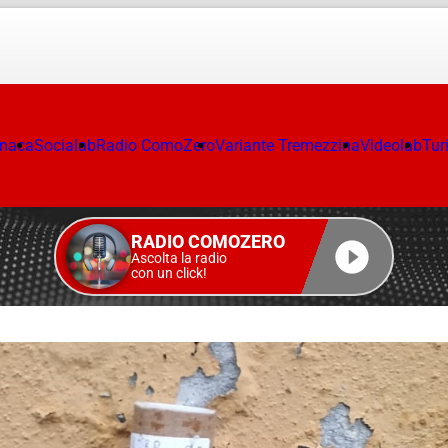
onaca
Socialab
Radio ComoZero
Variante Tremezzina
Videolab
Tur
RADIO COMOZERO
Ascolta la radio
con un click!