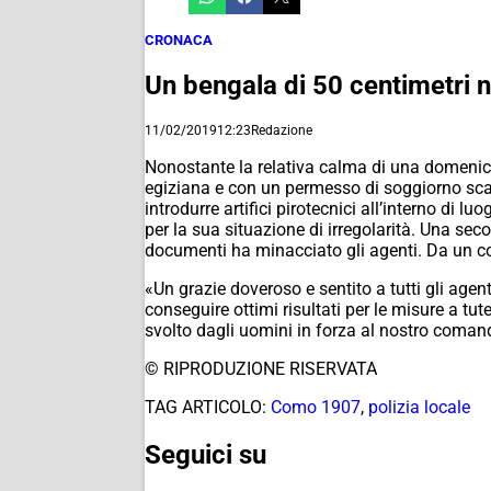
CRONACA
Un bengala di 50 centimetri n
11/02/2019
12:23
Redazione
Nonostante la relativa calma di una domenica
egiziana e con un permesso di soggiorno scad
introdurre artifici pirotecnici all’interno di lu
per la sua situazione di irregolarità.
Una secon
documenti ha minacciato gli agenti. Da un co
«Un grazie doveroso e sentito a tutti gli age
conseguire ottimi risultati per le misure a tut
svolto dagli uomini in forza al nostro coman
© RIPRODUZIONE RISERVATA
TAG ARTICOLO:
Como 1907
,
polizia locale
Seguici su