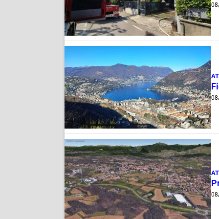
08
AT
Fi
08
AT
Pr
08