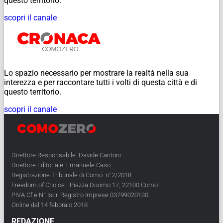
questo territorio.
scopri il canale
Lo spazio necessario per mostrare la realtà nella sua
interezza e per raccontare tutti i volti di questa città e di
questo territorio.
scopri il canale
Direttore Responsabile: Davide Cantoni
Direttore Editoriale: Emanuele Caso
Registrazione Tribunale di Como: n°2/2018
Freedom of Choice - Piazza Duomo 17, 22100 Como
PIVA Cf e N° Iscr. Registro Imprese 03799020130
Online dal 14 febbraio 2018
REDAZIONE