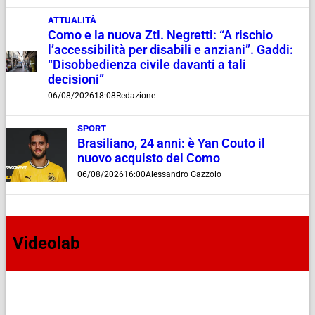
ATTUALITÀ
Como e la nuova Ztl. Negretti: “A rischio
l’accessibilità per disabili e anziani”. Gaddi:
“Disobbedienza civile davanti a tali
decisioni”
06/08/2026
18:08
Redazione
SPORT
Brasiliano, 24 anni: è Yan Couto il
nuovo acquisto del Como
06/08/2026
16:00
Alessandro Gazzolo
Videolab