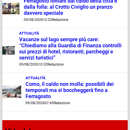
Ferragosto lontani dal caldo della città e
dalla folla: al Crotto Civiglio un pranzo
davvero speciale
09/08/2026
12:23
Redazione
ATTUALITÀ
Vacanze sul lago sempre più care:
“Chiediamo alla Guardia di Finanza controlli
sui prezzi di hotel, ristoranti, parcheggi e
servizi turistici”
09/08/2026
10:32
Redazione
ATTUALITÀ
Como, il caldo non molla: possibili dei
temporali ma si boccheggerà fino a
Ferragosto
09/08/2026
07:45
Redazione