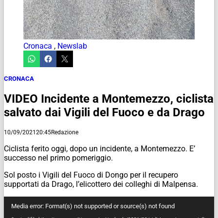
Cronaca
,
Newslab
CRONACA
VIDEO Incidente a Montemezzo, ciclista
salvato dai Vigili del Fuoco e da Drago
10/09/2021
20:45
Redazione
Ciclista ferito oggi, dopo un incidente, a Montemezzo. E’
successo nel primo pomeriggio.
Sol posto i Vigili del Fuoco di Dongo per il recupero
supportati da Drago, l’elicottero dei colleghi di Malpensa.
Video
Media error: Format(s) not supported or source(s) not found
Player