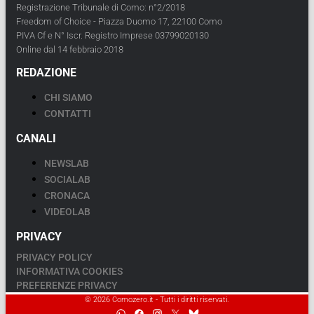
Registrazione Tribunale di Como: n°2/2018
Freedom of Choice - Piazza Duomo 17, 22100 Como
PIVA Cf e N° Iscr. Registro Imprese 03799020130
Online dal 14 febbraio 2018
REDAZIONE
CHI SIAMO
CONTATTI
CANALI
NEWSLAB
SOCIALAB
CRONACA
VIDEOLAB
PRIVACY
PRIVACY POLICY
INFORMATIVA COOKIES
PREFERENZE PRIVACY
© 2026 Comozero.it - Tutti i diritti riservati.