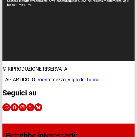
Scarica il file: https://comozero.it/wp-content/uploads/2021/09/ciclista-montemezzo-vigili-
fuoco-1.mp4?_=1
© RIPRODUZIONE RISERVATA
TAG ARTICOLO:
montemezzo
,
vigili del fuoco
Seguici su
Potrebbe interessarti: