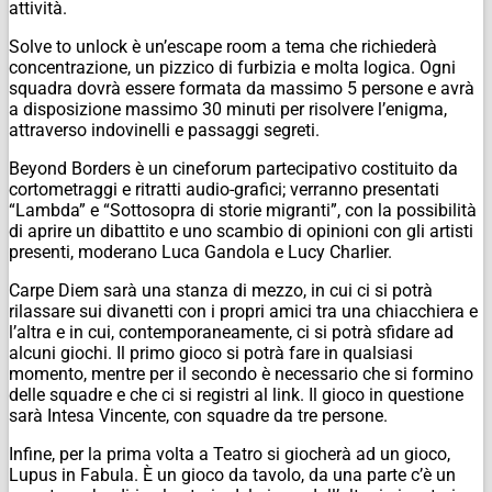
attività.
Solve to unlock è un’escape room a tema che richiederà
concentrazione, un pizzico di furbizia e molta logica. Ogni
squadra dovrà essere formata da massimo 5 persone e avrà
a disposizione massimo 30 minuti per risolvere l’enigma,
attraverso indovinelli e passaggi segreti.
Beyond Borders è un cineforum partecipativo costituito da
cortometraggi e ritratti audio-grafici; verranno presentati
“Lambda” e “Sottosopra di storie migranti”, con la possibilità
di aprire un dibattito e uno scambio di opinioni con gli artisti
presenti, moderano Luca Gandola e Lucy Charlier.
Carpe Diem sarà una stanza di mezzo, in cui ci si potrà
rilassare sui divanetti con i propri amici tra una chiacchiera e
l’altra e in cui, contemporaneamente, ci si potrà sfidare ad
alcuni giochi. Il primo gioco si potrà fare in qualsiasi
momento, mentre per il secondo è necessario che si formino
delle squadre e che ci si registri al link. Il gioco in questione
sarà Intesa Vincente, con squadre da tre persone.
Infine, per la prima volta a Teatro si giocherà ad un gioco,
Lupus in Fabula. È un gioco da tavolo, da una parte c’è un