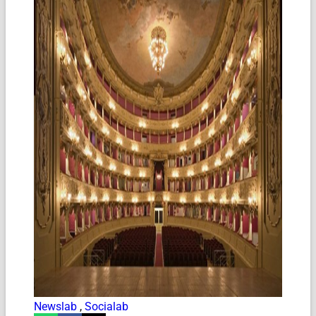
Newslab
,
Socialab