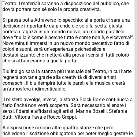
Teatro. I materiali saranno a disposizione del pubblico, che
dovrà portare con sé solo la propria creatività.
Si passa poi a Attraverso lo specchio: alla porta ci sarà una
decisione importante da prendere e solo la scelta giusta
porterà i ragazzi in un mondo nuovo, un mondo parallelo
dove “nulla è come è perché tutto è come non è, e viceversa!”.
Nove minuti immersi in un nuovo mondo percettivo fatto di
colori e suoni, sarà un’esperienza psichedelica e
destabilizzante che metterà alla prova i sensi di tutti coloro
che si affacceranno a quella porta.
Blu Indigo sarà la stanza più inusuale del Teatro, in cui l’arte
regnerà sovrana grazie alla creatività di diversi artisti
comaschi. Il blu riempirà tutte le pareti e la musica creerà
un’atmosfera indimenticabile.
Il mistero avvolge, invece, la stanza Black Box e continuerà a
farlo finché non verrà scoperta. Sarà necessario allenare i
sensi, fidarsi e affidarsi agli artisti Marina Boselli, Stefania
Butti, Vittoria Fava e Rocco Greppi.
A disposizione ci sono altre quattro stanze che però
richiedono l’iscrizione obbligatoria per poter meglio gestire le