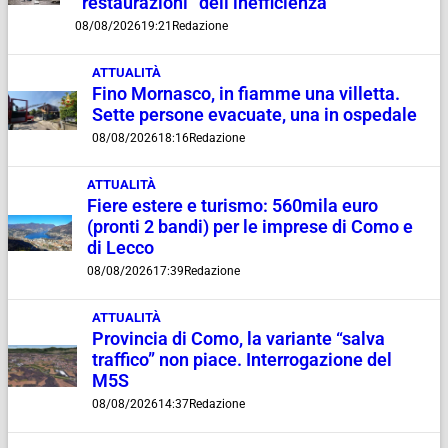
“restaurazioni” dell’inefficienza”
08/08/2026
19:21
Redazione
ATTUALITÀ
Fino Mornasco, in fiamme una villetta.
Sette persone evacuate, una in ospedale
08/08/2026
18:16
Redazione
ATTUALITÀ
Fiere estere e turismo: 560mila euro
(pronti 2 bandi) per le imprese di Como e
di Lecco
08/08/2026
17:39
Redazione
ATTUALITÀ
Provincia di Como, la variante “salva
traffico” non piace. Interrogazione del
M5S
08/08/2026
14:37
Redazione