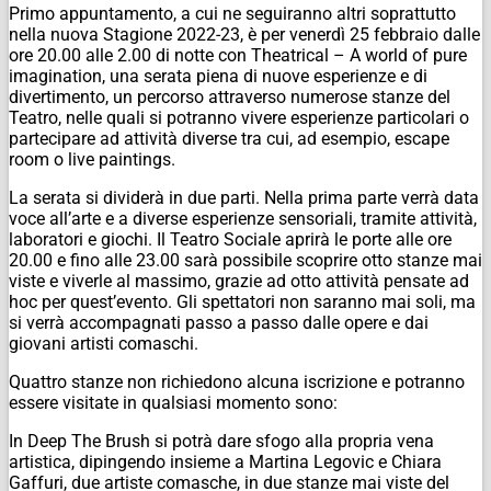
Primo appuntamento, a cui ne seguiranno altri soprattutto
nella nuova Stagione 2022-23, è per venerdì 25 febbraio dalle
ore 20.00 alle 2.00 di notte con Theatrical – A world of pure
imagination, una serata piena di nuove esperienze e di
divertimento, un percorso attraverso numerose stanze del
Teatro, nelle quali si potranno vivere esperienze particolari o
partecipare ad attività diverse tra cui, ad esempio, escape
room o live paintings.
La serata si dividerà in due parti. Nella prima parte verrà data
voce all’arte e a diverse esperienze sensoriali, tramite attività,
laboratori e giochi. Il Teatro Sociale aprirà le porte alle ore
20.00 e fino alle 23.00 sarà possibile scoprire otto stanze mai
viste e viverle al massimo, grazie ad otto attività pensate ad
hoc per quest’evento. Gli spettatori non saranno mai soli, ma
si verrà accompagnati passo a passo dalle opere e dai
giovani artisti comaschi.
Quattro stanze non richiedono alcuna iscrizione e potranno
essere visitate in qualsiasi momento sono:
In Deep The Brush si potrà dare sfogo alla propria vena
artistica, dipingendo insieme a Martina Legovic e Chiara
Gaffuri, due artiste comasche, in due stanze mai viste del