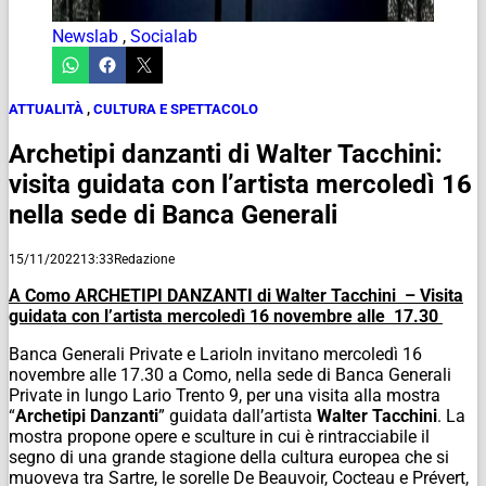
Newslab
,
Socialab
ATTUALITÀ
,
CULTURA E SPETTACOLO
Archetipi danzanti di Walter Tacchini:
visita guidata con l’artista mercoledì 16
nella sede di Banca Generali
15/11/2022
13:33
Redazione
A Como ARCHETIPI DANZANTI di Walter Tacchini – Visita
guidata con l’artista mercoledì 16 novembre alle 17.30
Banca Generali Private e LarioIn invitano mercoledì 16
novembre alle 17.30 a Como, nella sede di Banca Generali
Private in lungo Lario Trento 9, per una visita alla mostra
“
Archetipi Danzanti
” guidata dall’artista
Walter Tacchini
. La
mostra propone opere e sculture in cui è rintracciabile il
segno di una grande stagione della cultura europea che si
muoveva tra Sartre, le sorelle De Beauvoir, Cocteau e Prévert,