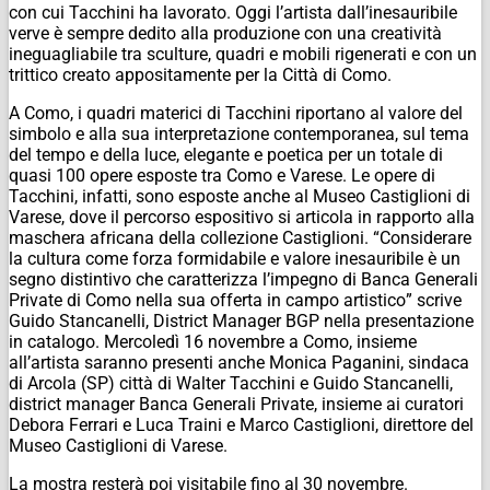
con cui Tacchini ha lavorato. Oggi l’artista dall’inesauribile
verve è sempre dedito alla produzione con una creatività
ineguagliabile tra sculture, quadri e mobili rigenerati e con un
trittico creato appositamente per la Città di Como.
A Como, i quadri materici di Tacchini riportano al valore del
simbolo e alla sua interpretazione contemporanea, sul tema
del tempo e della luce, elegante e poetica per un totale di
quasi 100 opere esposte tra Como e Varese. Le opere di
Tacchini, infatti, sono esposte anche al Museo Castiglioni di
Varese, dove il percorso espositivo si articola in rapporto alla
maschera africana della collezione Castiglioni. “
Considerare
la cultura come forza formidabile e valore inesauribile è un
segno distintivo che caratterizza l’impegno di Banca Generali
Private di Como nella sua offerta in campo artistico
” scrive
Guido Stancanelli, District Manager BGP nella presentazione
in catalogo. Mercoledì 16 novembre a Como, insieme
all’artista saranno presenti anche Monica Paganini, sindaca
di Arcola (SP) città di Walter Tacchini e Guido Stancanelli,
district manager Banca Generali Private, insieme ai curatori
Debora Ferrari e Luca Traini e Marco Castiglioni, direttore del
Museo Castiglioni di Varese.
La mostra resterà poi visitabile fino al 30 novembre.