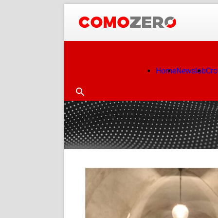
Home
Newslab
Cr