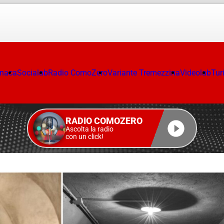
onaca
Socialab
Radio ComoZero
Variante Tremezzina
Videolab
Tur
RADIO COMOZERO
Ascolta la radio
con un click!