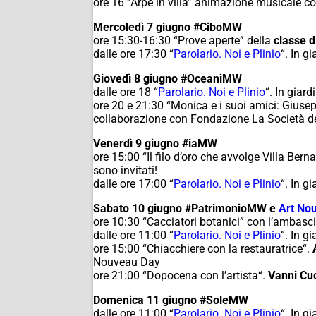
ore 16 “Arpe in villa” animazione musicale c
Mercoledì 7 giugno
#CiboMW
ore 15:30-16:30 “
Prove aperte
” della
classe d
dalle ore 17:30 “
Parolario. Noi e Plinio
“. In g
Giovedì 8 giugno
#OceaniMW
dalle ore 18 “
Parolario. Noi e Plinio
“. In giard
ore 20 e 21:30 “Monica e i suoi amici: Giusepp
collaborazione con Fondazione La Società de
Venerdì 9 giugno
#iaMW
ore 15:00 “Il filo d’oro che avvolge Villa Bern
sono invitati!
dalle ore 17:00 “
Parolario. Noi e Plinio
“. In g
Sabato 10 giugno
#PatrimonioMW e
Art No
ore 10:30 “
Cacciatori botanici”
con l’ambasci
dalle ore 11:00 “
Parolario. Noi e Plinio
“. In g
ore 15:00 “
Chiacchiere con la restauratrice
“.
Nouveau Day
ore 21:00 “
Dopocena con l’artista
“.
Vanni Cu
Domenica 11 giugno
#SoleMW
dalle ore 11:00 “
Parolario. Noi e Plinio
“. In g