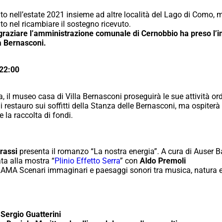
to nell’estate 2021 insieme ad altre località del Lago di Como, m
to nel ricambiare il sostegno ricevuto.
ingraziare l’amministrazione comunale di Cernobbio ha preso l’
a Bernasconi.
 22:00
, il museo casa di Villa Bernasconi proseguirà le sue attività ordi
di restauro sui soffitti della Stanza delle Bernasconi, ma ospiterà 
 la raccolta di fondi.
rassi
presenta il romanzo “
La nostra energia”.
A cura di Auser B
ata alla mostra “
Plinio Effetto Serra
” con
Aldo Premoli
MA Scenari immaginari e paesaggi sonori tra musica, natura e
a
Sergio Guatterini