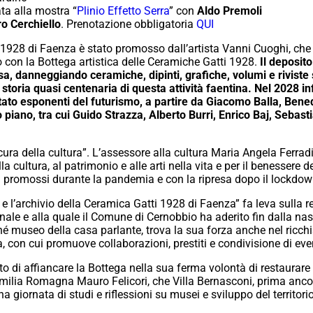
ata alla mostra “
Plinio Effetto Serra
” con
Aldo Premoli
ro Cerchiello
. Prenotazione obbligatoria
QUI
 1928 di Faenza è stato promosso dall’artista Vanni Cuoghi, che h
o con la Bottega artistica delle Ceramiche Gatti 1928.
Il deposito
, danneggiando ceramiche, dipinti, grafiche, volumi e riviste 
 storia quasi centenaria di questa attività faentina. Nel 2028 
itato esponenti del futurismo, a partire da Giacomo Balla, Be
mo piano, tra cui Guido Strazza, Alberto Burri, Enrico Baj, Seba
cura della cultura
”. L’assessore alla cultura Maria Angela Ferradi
 cultura, al patrimonio e alle arti nella vita e per il benessere 
già promossi durante la pandemia e con la ripresa dopo il lockdow
 l’archivio della Ceramica Gatti 1928 di Faenza” fa leva sulla ret
onale e alla quale il Comune di Cernobbio ha aderito fin dalla nas
 museo della casa parlante, trova la sua forza anche nel ricchi
a, con cui promuove collaborazioni, prestiti e condivisione di even
o di affiancare la Bottega nella sua ferma volontà di restaurare 
l’Emilia Romagna Mauro Felicori, che Villa Bernasconi, prima anc
a giornata di studi e riflessioni su musei e sviluppo del territorio