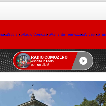
onaca
Socialab
Radio ComoZero
Variante Tremezzina
Videolab
Tur
RADIO COMOZERO
Ascolta la radio
con un click!