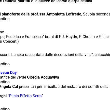
on
Daniela Morittu e le allieve del corso d’arpa celtica
i pianoforte della prof.ssa Antonietta Loffredo
, Scuola second
iardino
ino
e, Federico e Francesco” brani di F.J. Haydn, F. Chopin e F. Lisz
i Concerti)
asconi. La seta raccontata dalle decorazioni della villa”, chiacch
iardino
uveau Day
atrice del verde
Giorgia Acquaviva
iardino
Angela Cal
presenta i primi risultati del restauro dei soffitti del
oghi
“
Plinio Effetto Serra
”
iardino