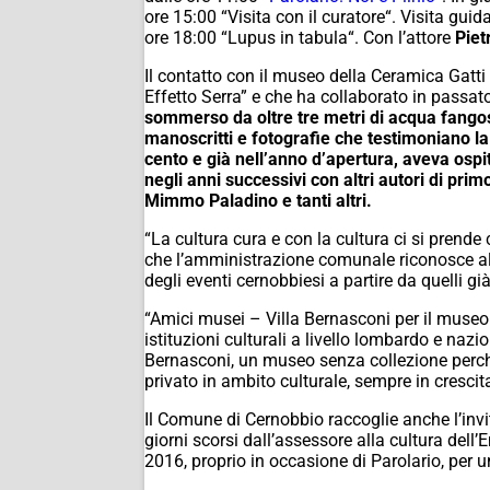
ore 15:00 “
Visita con il curatore
“. Visita guid
ore 18:00 “
Lupus in tabula
“. Con l’attore
Piet
Il contatto con il museo della Ceramica Gatti
Effetto Serra” e che ha collaborato in passat
sommerso da oltre tre metri di acqua fangosa
manoscritti e fotografie che testimoniano la
cento e già nell’anno d’apertura, aveva osp
negli anni successivi con altri autori di pri
Mimmo Paladino e tanti altri.
“
La cultura cura e con la cultura ci si prende 
che l’amministrazione comunale riconosce alla
degli eventi cernobbiesi a partire da quelli 
“Amici musei – Villa Bernasconi per il museo e
istituzioni culturali a livello lombardo e nazi
Bernasconi, un museo senza collezione perché
privato in ambito culturale, sempre in crescit
Il Comune di Cernobbio raccoglie anche l’invit
giorni scorsi dall’assessore alla cultura del
2016, proprio in occasione di Parolario, per un