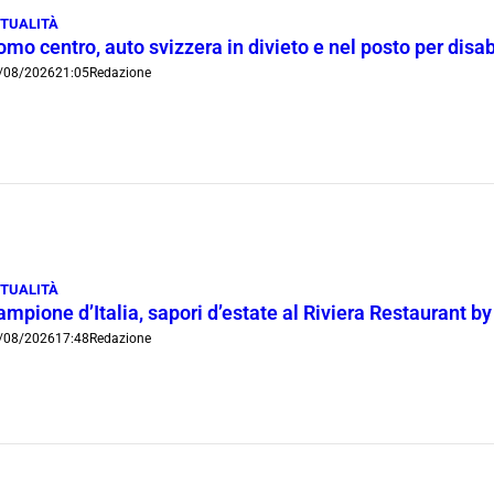
TUALITÀ
mo centro, auto svizzera in divieto e nel posto per disab
/08/2026
21:05
Redazione
TUALITÀ
mpione d’Italia, sapori d’estate al Riviera Restaurant b
/08/2026
17:48
Redazione