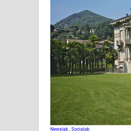
Newslab
,
Socialab