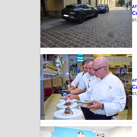
AT
Co
07
AT
Ca
07