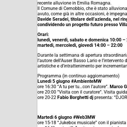
recente alluvione in Emilia Romagna.
Il Comune di Cernobbio, che è stato alluviona
avuto, come già in altre occasioni, è impegna
Davide Seradei, titolare dell’azienda, nel r
condividendo un progetto futuro presso Vill
Orari:
lunedì, venerdì, sabato e domenica 10:00 –
martedì, mercoledì, giovedì 14:00 – 22:00
Durante la settimana di apertura straordinaria
l’autore dell’Auser Basso Lario e l’intervento 
artistiche e d’intrattenimento per incrementare
Programma (in continuo aggiornamento)
Lunedì 5 giugno
#AmbienteMW
ore 16:30 “
A tu per tu…con l’autore
“.
Marco G
ore 20:00 “
Visita con il curatore
“. Visita guid
ore 20-22
Fabio Borghetti dj
presenta: “
DJORA
Martedì 6 giugno
#Web3MW
ore 15-18 “
Jukebox musicale
” con il pianist