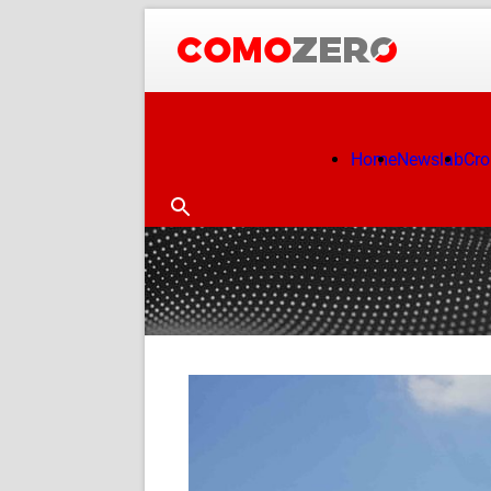
Home
Newslab
Cr