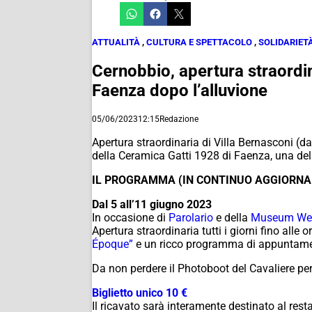
ATTUALITÀ
,
CULTURA E SPETTACOLO
,
SOLIDARIETÀ
Cernobbio, apertura straordin
Faenza dopo l’alluvione
05/06/2023
12:15
Redazione
Apertura straordinaria di Villa Bernasconi (da 
della Ceramica Gatti 1928 di Faenza, una dell
IL PROGRAMMA (IN CONTINUO AGGIORN
Dal 5 all’11 giugno 2023
In occasione di
Parolario
e della
Museum We
Apertura straordinaria tutti i giorni fino alle 
Époque”
e un ricco programma di appuntamen
Da non perdere il Photoboot del Cavaliere per
Biglietto unico 10 €
Il ricavato sarà interamente destinato al rest