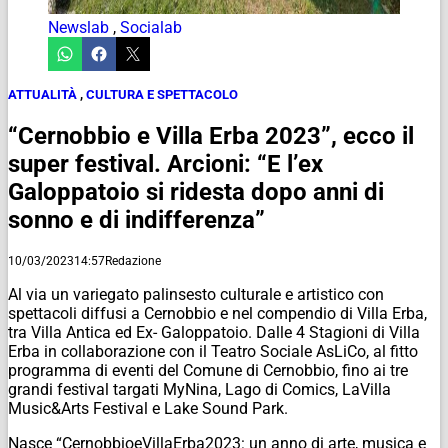
Newslab
,
Socialab
ATTUALITÀ
,
CULTURA E SPETTACOLO
“Cernobbio e Villa Erba 2023”, ecco il
super festival. Arcioni: “E l’ex
Galoppatoio si ridesta dopo anni di
sonno e di indifferenza”
10/03/2023
14:57
Redazione
Al via un variegato palinsesto culturale e artistico con
spettacoli diffusi a Cernobbio e nel compendio di Villa Erba,
tra Villa Antica ed Ex- Galoppatoio. Dalle 4 Stagioni di Villa
Erba in collaborazione con il Teatro Sociale AsLiCo, al fitto
programma di eventi del Comune di Cernobbio, fino ai tre
grandi festival targati MyNina, Lago di Comics, LaVilla
Music&Arts Festival e Lake Sound Park.
Nasce “CernobbioeVillaErba2023: un anno di arte, musica e