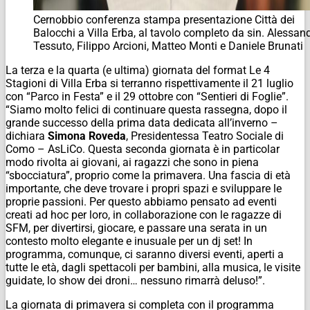
Cernobbio conferenza stampa presentazione Città dei
Balocchi a Villa Erba, al tavolo completo da sin. Alessan
Tessuto, Filippo Arcioni, Matteo Monti e Daniele Brunati
La terza e la quarta (e ultima) giornata del format Le 4
Stagioni di Villa Erba si terranno rispettivamente il 21 luglio
con “Parco in Festa” e il 29 ottobre con “Sentieri di Foglie”.
“Siamo molto felici di continuare questa rassegna, dopo il
grande successo della prima data dedicata all’inverno –
dichiara
Simona Roveda
, Presidentessa Teatro Sociale di
Como – AsLiCo. Questa seconda giornata è in particolar
modo rivolta ai giovani, ai ragazzi che sono in piena
“sbocciatura”, proprio come la primavera. Una fascia di età
importante, che deve trovare i propri spazi e sviluppare le
proprie passioni. Per questo abbiamo pensato ad eventi
creati ad hoc per loro, in collaborazione con le ragazze di
SFM, per divertirsi, giocare, e passare una serata in un
contesto molto elegante e inusuale per un dj set! In
programma, comunque, ci saranno diversi eventi, aperti a
tutte le età, dagli spettacoli per bambini, alla musica, le visite
guidate, lo show dei droni… nessuno rimarrà deluso!”.
La giornata di primavera si completa con il programma