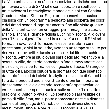
La Villa antica si animerà con esposizioni artistiche con tema
primavera a cura di SFM srl e con laboratori e spettacoli di
animazione sul meraviglioso mondo delle api con Cristina
Quadrio e Marta Stoppa. Seguiranno concerti di musica
classica con un programma dedicato alla scoperta dei colori
e dei timbri sonori di ogni strumento, fino alle visite guidate
della Villa antica con un omaggio, per immagini e a cura di
Mario Bianchi, al grande regista Luchino Visconti. Ai giovani
over 18 si rivolgerà “Trapped in a movie” a cura di SFM srl,
format innovativo di formazione esperienziale in cui i
partecipanti, divisi in squadre, avranno un tempo stabilito per
risolvere indovinelli e riuscire ad uscire dal film di Luchino
Visconti. Sempre ai più giovani sarà dedicato l’Aperitivo e la
serata in Villa, dal tardo pomeriggio fino a mezzanotte, con
musica, djset e performance con giochi di fuoco. Un angolo
di Città dei Balocchi chiuderà la giornata con due spettacoli
dal titolo “I colori del cielo”: lo skyline della città di Cernobbio
farà da sfondo ad uno show di cento droni luminosi che
danzeranno nel cielo creando scenografie spettacolari ed
emozionanti a tempo di musica, sulle note de “Le quattro
stagioni” di Antonio Vivaldi. Lo spettacolo sarà visibile dal
parco di Villa Erba, ma si potrà apprezzare anche a distanza,
come dal lungolago di Cernobbio, in due diversi show di
alcuni minuti, uno alle ore 20.00 il secondo alle 21.30.