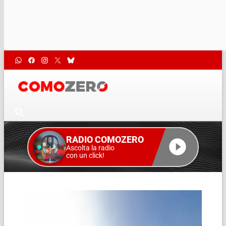
RADIO COMOZERO
Ascolta la radio
con un click!