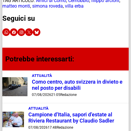
TAG ARTICOLO:
Amici di Como
,
Cernobbio
,
filippo arcioni
,
matteo monti
,
simona roveda
,
villa erba
Seguici su
Potrebbe interessarti:
ATTUALITÀ
Como centro, auto svizzera in divieto e
nel posto per disabili
07/08/2026
21:05
Redazione
ATTUALITÀ
Campione d’Italia, sapori d’estate al
Riviera Restaurant by Claudio Sadler
07/08/2026
17:48
Redazione