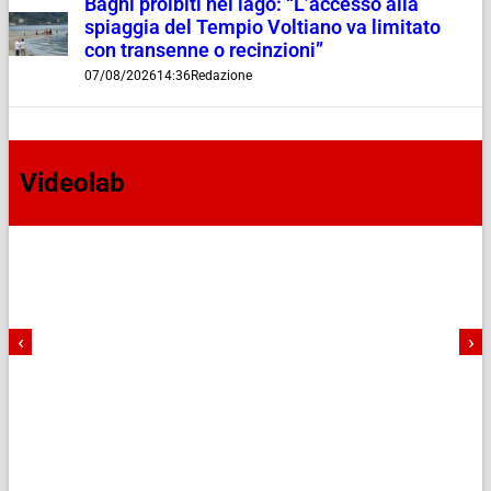
Bagni proibiti nel lago: “L’accesso alla
spiaggia del Tempio Voltiano va limitato
con transenne o recinzioni”
07/08/2026
14:36
Redazione
Videolab
‹
›