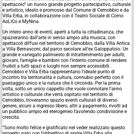
spettacolo” un nuovo grande progetto partecipativo, culturale
e artistico, ideato e promosso dal Comune di Cernobbio e da
Villa Erba, in collaborazione con il Teatro Sociale di Como
AsLiCo e MyNina.
Un intero anno di eventi, aperti a tutta la cittadinanza, che
spazieranno dall’arte in senso ampio alla musica, con
spettacoli diffusi nel territorio di Cernobbio, dalla Villa Antica
a Villa Bernasconi, dal parco secolare all’ex Galoppatoio. Un
grande e variegato palinsesto di intrattenimento per adulti,
giovani, famiglie e bambini con l’intento comune di rendere
fruibili a tutti spazi e luoghi non sempre accessibili.
Cernobbio e Villa Erba rappresentano l’ideale punto di
incontro tra territorialità e cultura, connubio perfetto con il
paesaggio unico e la natura che li circonda. Per la prima
volta, sotto un unico cappello che vuole connotare l’anno
artistico e culturale che verrà ospitato nel territorio di
Cernobbio, troveranno spazio eventi culturali di diverso
genere, alcuni a ingresso libero, altri a pagamento, rivolti ad
un pubblico ampio ed eterogeneo favorendo condivisione e
crescita.
“Sono molto felice e gratificato nel veder realizzato questo
progetto nato con l’obbiettivo di aprire Villa Erba alla