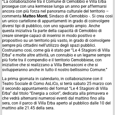
“La collaborazione tra il Comune di Cernobbio e Villa Erba
prosegue con una kermesse lunga un anno per affermarsi
ancora con più forza nel panorama culturale del territorio –
commenta
Matteo Monti
, Sindaco di Cernobbio -. Si crea così
un unico cartellone di appuntamenti in grado di coinvolgere
diversi tipi di pubblico, con uno sguardo ampio. Anche
questa iniziativa fa parte della capacità di Cernobbio di
creare sinergie capaci di inserirsi in modo positivo e
propositivo su un territorio più vasto, in grado di coinvolgere
sempre più cittadini nell’utilizzo degli spazi pubblici.
Costruiamo così, come già è stato per “Le 4 Stagioni di Villa
Erba” e molte altre attività, un connubio e un legame sempre
più forte tra il compendio e il territorio Cernobbiese, con
iniziative che si realizzano a Villa Bernasconi e che si
svilupperanno anche in tutto il nostro bellissimo Comune.”
La prima giornata in calendario, in collaborazione con il
Teatro Sociale di Como AsLiCo, si terrà sabato 25 marzo con
il secondo appuntamento del format “Le 4 Stagioni di Villa
Erba” dal titolo “Energia a colori”, dedicata alla primavera e
che vedrà alternarsi numerosi eventi dal mattino fino alla
sera, con il parco di Villa Erba aperto al pubblico dalle 10 del
mattino alle 21.45 della sera.