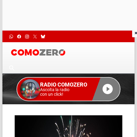
RADIO COMOZERO
Ascolta la radio
con un click!