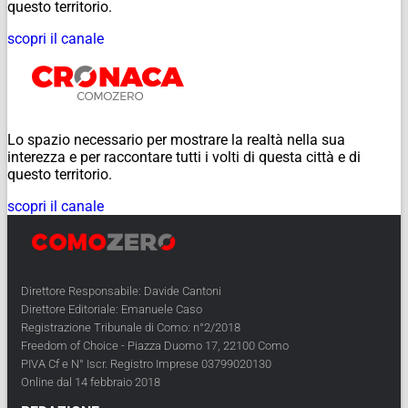
questo territorio.
scopri il canale
Lo spazio necessario per mostrare la realtà nella sua
interezza e per raccontare tutti i volti di questa città e di
questo territorio.
scopri il canale
Direttore Responsabile: Davide Cantoni
Direttore Editoriale: Emanuele Caso
Registrazione Tribunale di Como: n°2/2018
Freedom of Choice - Piazza Duomo 17, 22100 Como
PIVA Cf e N° Iscr. Registro Imprese 03799020130
Online dal 14 febbraio 2018