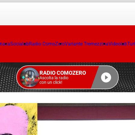
onaca
Socialab
Radio ComoZero
Variante Tremezzina
Videolab
Tur
RADIO COMOZERO
Ascolta la radio
con un click!