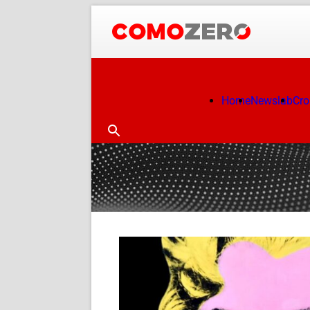
Home
Newslab
Cr