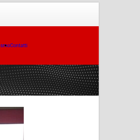
ismo
Contatti