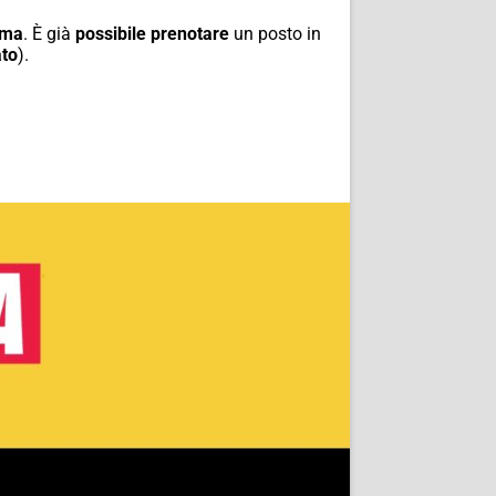
ema
. È già
possibile prenotare
un posto in
ato
).