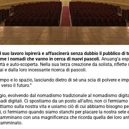
 suo lavoro ispirerà e affascinerà senza dubbio il pubblico di 
come i nomadi che vanno in cerca di nuovi pascoli.
Anuang’a esplo
rtà e auto-scoperta. Nella sua terza creazione da solista, riflet
e dalla loro incessante ricerca di pascoli.
mpo e lo spazio, lasciando dietro di sé una scia di polvere e im
verso il futuro.”
ggio, evolvendo dal nomadismo tradizionale al nomadismo digital
adi digitali. Ci spostiamo da un posto all’altro, non ci ferm
flettiamo sulla nostra vita e usiamo ciò di cui abbiamo bisogno 
ci fermiamo quando siamo stanchi per placare la nostra sete e r
amminano con una magnificenza che ricorda quella dei loro ante
 camminato.