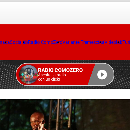
onaca
Socialab
Radio ComoZero
Variante Tremezzina
Videolab
Tur
RADIO COMOZERO
Ascolta la radio
con un click!