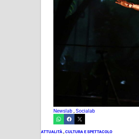
Newslab
,
Socialab
ATTUALITÀ
,
CULTURA E SPETTACOLO