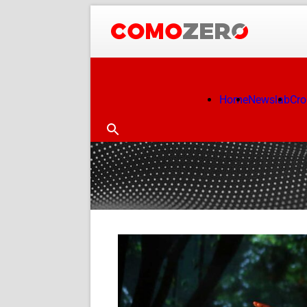
Home
Newslab
Cr